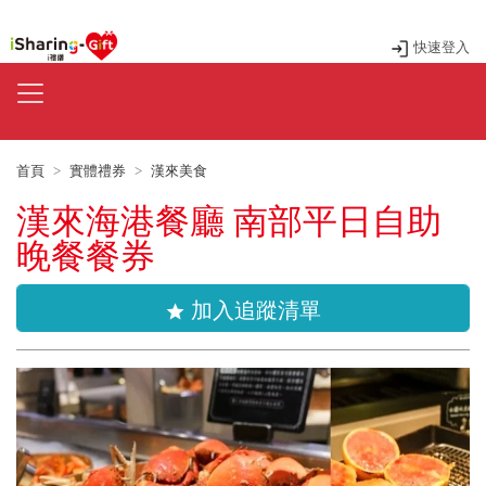
快速登入
首頁
實體禮券
漢來美食
漢來海港餐廳 南部平日自助
晚餐餐券
加入追蹤清單
star