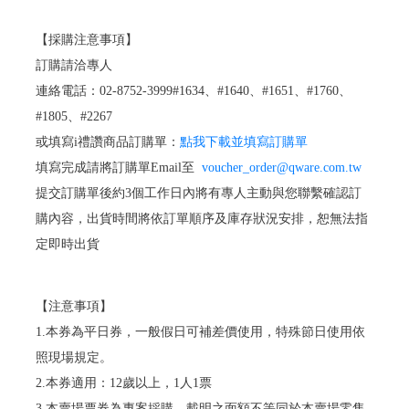
【採購注意事項】
訂購請洽專人
連絡電話：02-8752-3999#1634、#1640、#1651、#1760、
#1805、#2267
或填寫i禮讚商品訂購單：
點我下載並填寫訂購單
填寫完成請將訂購單Email至
voucher_order@qware.com.tw
提交訂購單後約3個工作日內將有專人主動與您聯繫確認訂
購內容，出貨時間將依訂單順序及庫存狀況安排，恕無法指
定即時出貨
【注意事項】
1.本券為平日券，一般假日可補差價使用，特殊節日使用依
照現場規定。
2.本券適用：12歲以上，1人1票
3.本賣場票券為專案採購，載明之面額不等同於本賣場零售