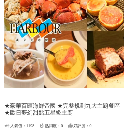
★豪華百匯海鮮帝國 ★完整規劃九大主題餐區
★歐日夢幻甜點五星級主廚
campaign
whatshot
thumb_up
人氣值：1198
熱銷度：0
好評度：0