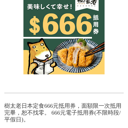
樹太老日本定食666元抵用券，面額限一次抵用
完畢，恕不找零。 666元電子抵用券(不限時段/
平假日)。