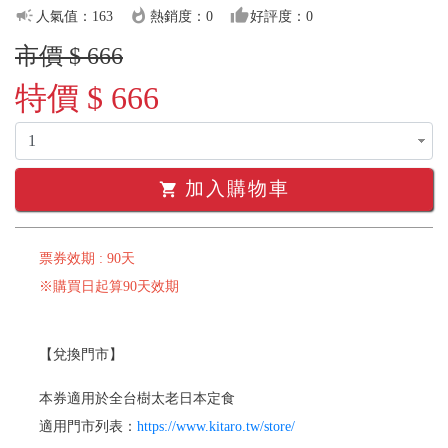
campaign
whatshot
thumb_up
人氣值：163
熱銷度：0
好評度：0
市價 $ 666
特價 $ 666
加入購物車
shopping_cart
票券效期 : 90天
※購買日起算90天效期
【兌換門市】
本券適用於全台樹太老日本定食
適用門市列表：
https://www.kitaro.tw/store/