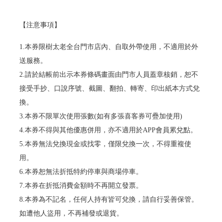
【注意事項】
1.本券限樹太老全台門市店內、自取外帶使用，不適用於外
送服務。
2.請於結帳前出示本券條碼畫面由門市人員蓋章核銷，恕不
接受手抄、口說序號、截圖、翻拍、轉寄、印出紙本方式兌
換。
3.本券不限單次使用張數(如有多張喜客券可疊加使用)
4.本券不得與其他優惠併用，亦不適用於APP會員累兌點。
5.本券無法兌換現金或找零，僅限兌換一次，不得重複使
用。
6.本券恕無法折抵特約停車與商場停車。
7.本券在折抵消費金額時不再開立發票。
8.本券為不記名，任何人持有皆可兌換，請自行妥善保管。
如遭他人盜用，不再補發或退貨。