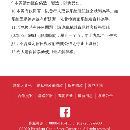
9.本券請勿擅自偽造、變造，以免受罰。
10.本券有效與否，以發行人票券系統所記錄之狀態為準。如
系統因網路連線有所延遲，依兌換商家系統端資料為準。
11.若兌換時有任何問題，請連絡精誠資訊顧客服務專線
(02)8798-6963（服務時間：星期一至五，早上九點至下午六
點，不含國定假日與政府機關公佈之停止上班日）
12.樹太老保留票券使用最終解釋權。
營業人資訊
隱私權政策條款
服務條款
常見問題
合作提案
聯絡客服
查詢票券
最新消息
系統公告
客服專線 ： 0800-016-138 、 (02) 2659-9900
©2020 President Chain Store Corpation. All right reserved.