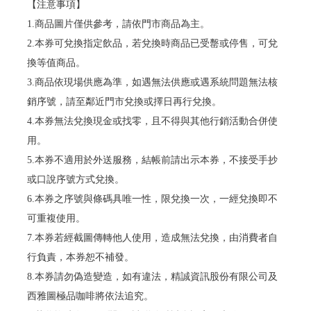
【注意事項】
1.商品圖片僅供參考，請依門市商品為主。
2.本券可兌換指定飲品，若兌換時商品已受罊或停售，可兌
換等值商品。
3.商品依現場供應為準，如遇無法供應或遇系統問題無法核
銷序號，請至鄰近門市兌換或擇日再行兌換。
4.本券無法兌換現金或找零，且不得與其他行銷活動合併使
用。
5.本券不適用於外送服務，結帳前請出示本券，不接受手抄
或口說序號方式兌換。
6.本券之序號與條碼具唯一性，限兌換一次，一經兌換即不
可重複使用。
7.本券若經截圖傳轉他人使用，造成無法兌換，由消費者自
行負責，本券恕不補發。
8.本券請勿偽造變造，如有違法，精誠資訊股份有限公司及
西雅圖極品咖啡將依法追究。