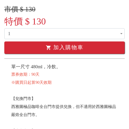
市價 $ 130
特價 $ 130
加入購物車
shopping_cart
單一尺寸 480ml，冷飲。
票券效期：90天
※購買日起算90天效期
【兌換門市】
西雅圖極品咖啡全台門市提供兌換，但不適用於西雅圖極品
嚴焙全台門市。