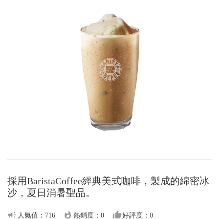
採用BaristaCoffee經典美式咖啡，製成的綿密冰
沙，夏日消暑聖品。
campaign
whatshot
thumb_up
人氣值：716
熱銷度：0
好評度：0