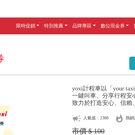
限時促銷
特別推薦
品牌專區
數位現金券
券
yoxi計程車以「your 
一鍵叫車、分享行程安
致力於打造安心、信賴
campaign
whatshot
人氣值：2388
熱銷
市價 $ 100