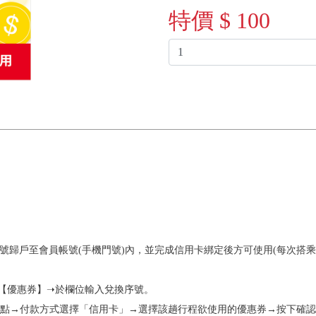
特價 $ 100
將序號歸戶至會員帳號(手機門號)內，並完成信用卡綁定後方可使用(每次搭乘
☰】➝【優惠券】➝於欄位輸入兌換序號。
上下車地點→付款方式選擇「信用卡」→選擇該趟行程欲使用的優惠券→按下確