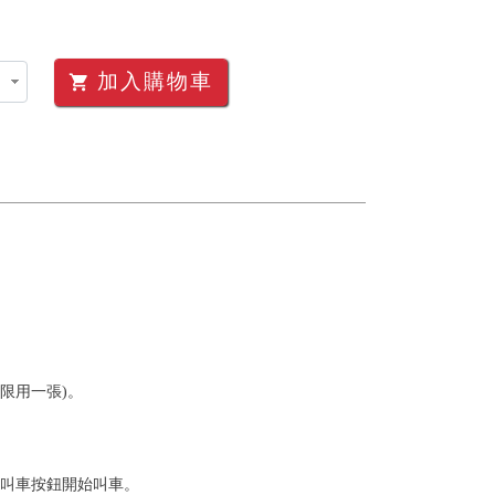
加入購物車
shopping_cart
限用一張)。
認叫車按鈕開始叫車。