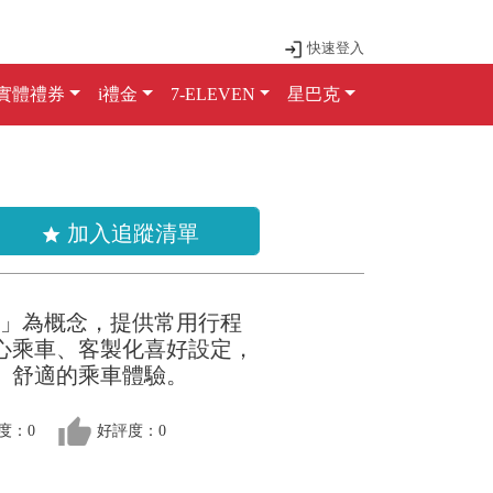
快速登入
實體禮券
i禮金
7-ELEVEN
星巴克
加入追蹤清單
star
taxi」為概念，提供常用行程
心乘車、客製化喜好設定，
、舒適的乘車體驗。
thumb_up
度：0
好評度：0