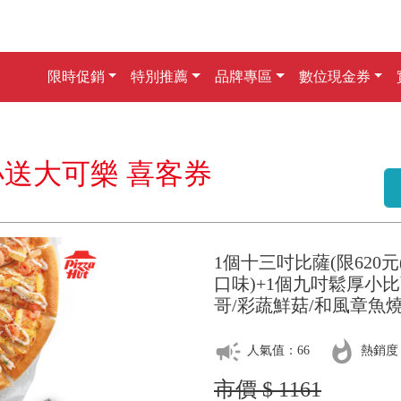
限時促銷
特別推薦
品牌專區
數位現金券
小送大可樂 喜客券
1個十三吋比薩(限620
口味)+1個九吋鬆厚小
哥/彩蔬鮮菇/和風章魚燒)
campaign
whatshot
人氣值：66
熱銷度
市價 $ 1161