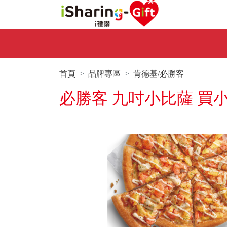
首頁
品牌專區
肯德基/必勝客
必勝客 九吋小比薩 買