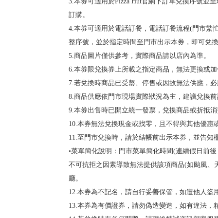
3.本券可適用於Pizza Hut官網下訂單兌換序
訂購。
4.本券可適用於電話訂餐，電話訂餐流程(門市繁忙
整序號，並於指定時間至門市出示本券，即可兌
5.商品圖片僅供參考，實際商品請以店內為準。
6.本券限兌換券上所載之指定商品，無法更換或加
7.若兌換時商品已受罊、停售或因故無法供應，
8.商品供應依門市現場實際狀況為主，建議兌換
9.本券出售時已開立統一發票，兌換商品或折抵
10.本券無法兌換現金或找零，且不得與其他優惠
11.至門市兌換時，請於結帳前出示本券，並告
•菜單簡化說明：門市菜單簡化時間(連續假日前
不可抗拒之因素導致無法提供該項商品(如颱風、
廳。
12.本券為不記名，請自行妥善保管，如遭他人
13.本券為有價證券，請勿偽造變造，如有違法，