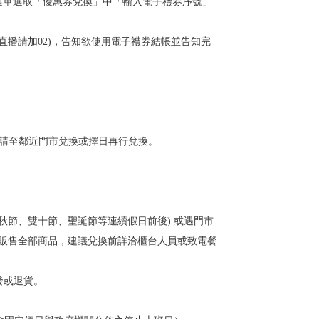
選單選取「優惠券兌換」中「輸入電子禮券序號」
機直播請加02)，告知欲使用電子禮券結帳並告知完
。
，請至鄰近門市兌換或擇日再行兌換。
秋節、雙十節、聖誕節等連續假日前後) 或遇門市
非販售全部商品，建議兌換前詳洽櫃台人員或致電餐
發或退貨。