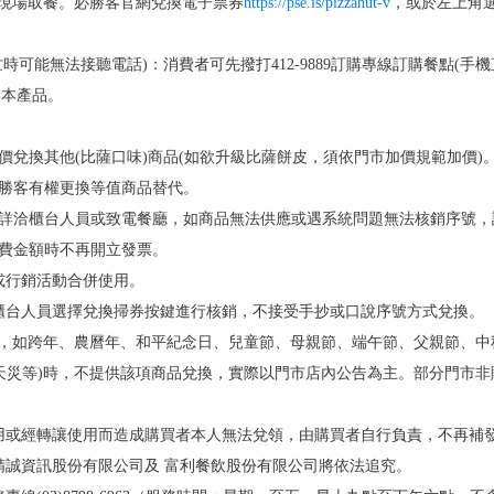
號並至現場取餐。必勝客官網兌換電子票券
https://pse.is/pizzahut-v
，或於左上角
時可能無法接聽電話)：消費者可先撥打412-9889訂購專線訂購餐點(手
換本產品。
價兌換其他(比薩口味)商品(如欲升級比薩餅皮，須依門市加價規範加價)
必勝客有權更換等值商品替代。
前詳洽櫃台人員或致電餐廳，如商品無法供應或遇系統問題無法核銷序號
消費金額時不再開立發票。
或行銷活動合併使用。
知櫃台人員選擇兌換掃券按鍵進行核銷，不接受手抄或口說序號方式兌換。
後，如跨年、農曆年、和平紀念日、兒童節、母親節、端午節、父親節、中
天災等)時，不提供該項商品兌換，實際以門市店內公告為主。部分門市
盜用或經轉讓使用而造成購買者本人無法兌領，由購買者自行負責，不再補
精誠資訊股份有限公司及 富利餐飲股份有限公司將依法追究。