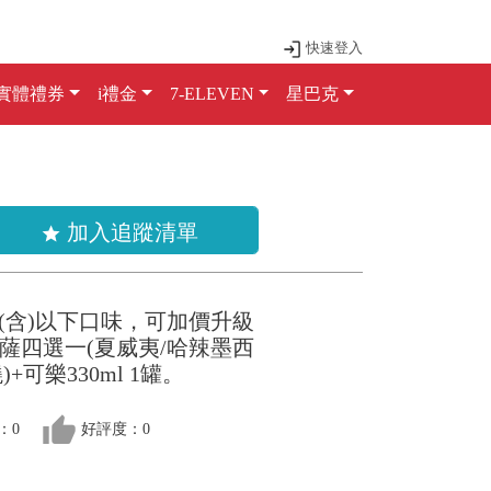
快速登入
實體禮券
i禮金
7-ELEVEN
星巴克
加入追蹤清單
star
元(含)以下口味，可加價升級
比薩四選一(夏威夷/哈辣墨西
+可樂330ml 1罐。
thumb_up
：0
好評度：0