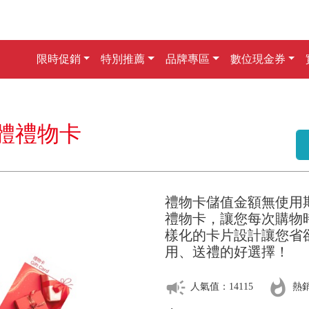
限時促銷
特別推薦
品牌專區
數位現金券
實體禮物卡
禮物卡儲值金額無使用
禮物卡，讓您每次購物
樣化的卡片設計讓您省
用、送禮的好選擇！
campaign
whatshot
人氣值：14115
熱