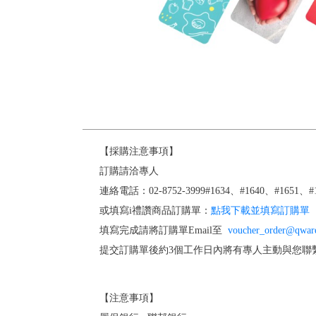
【採購注意事項】
訂購請洽專人
連絡電話：02-8752-3999#1634、#1640、#1651、#1
或填寫i禮讚商品訂購單：
點我下載並填寫訂購單
填寫完成請將訂購單Email至
voucher_order@qwar
提交訂購單後約3個工作日內將有專人主動與您聯
【注意事項】