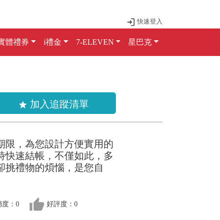
快速登入
實體禮券
i禮金
7-ELEVEN
星巴克
加入追蹤清單
star
期限，為您設計方便實用的
時快速結帳，不僅如此，多
卻挑禮物的煩惱，是您自
thumb_up
銷度：0
好評度：0