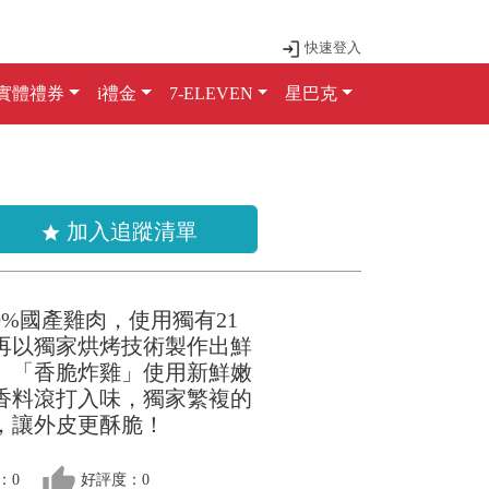
快速登入
實體禮券
i禮金
7-ELEVEN
星巴克
加入追蹤清單
star
0%國產雞肉，使用獨有21
再以獨家烘烤技術製作出鮮
雞。「香脆炸雞」使用新鮮嫩
香料滾打入味，獨家繁複的
，讓外皮更酥脆！
thumb_up
：0
好評度：0