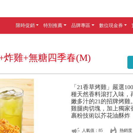
限時促銷
特別推薦
品牌專區
數位現金券
雞腿+炸雞+無糖四季春(M)
「21香草烤雞」嚴選10
種天然香料滾打入味，
嫩多汁的21的招牌烤
雞腿肉切塊，加上獨家
裹粉技術以芥花油酥炸
campaign
whatshot
人氣值：85
熱銷度