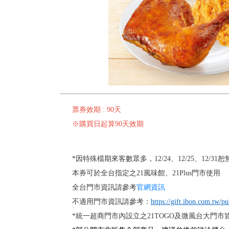
票券效期 : 90天
※購買日起算90天效期
*因特殊檔期來客數眾多，12/24、12/25、12/3
本券可於全台指定之21風味館、21Plus門市使用
全台門市資訊請參考
官網資訊
不適用門市資訊請參考：
https://gift.ibon.com.tw/
*統一超商門市內設立之21TOGO及微風台大門市