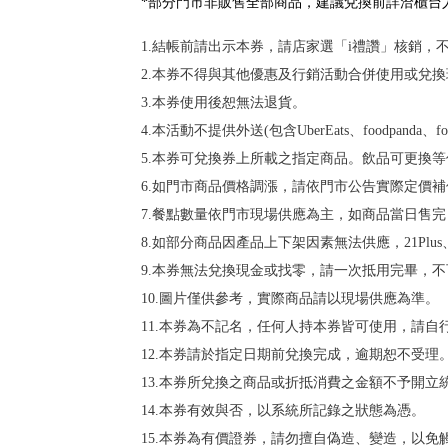
*部分門市非販售全部商品，建議兌換前詳洽櫃台
1.結帳前請出示本券，請店家選「i禮讚」核銷
2.本券不得與其他優惠及行銷活動合併使用或兌換
3.本券使用後恕無法退貨。
4.本活動不提供外送(包含UberEats、foodpa
5.本券可兌換券上所載之指定商品。飲品可更換
6.如門市商品價格調漲，請依門市公告實際定價補
7.餐點數量依門市現場供應為主，如商品當日售
8.如部分商品因產品上下架因素無法供應，21Plu
9.本券無法兌換現金或找零，請一次抵用完畢，
10.圖片僅供參考，實際商品請以現場供應為準。
11.本券為不記名，任何人持本券皆可使用，請
12.本券請於指定日期前兌換完成，逾期恕不受理
13.本券所兌換之商品或折抵消費之金額不予開立
14.本券有效與否，以系統所記錄之狀態為憑。
15.本券為有價證券，請勿擅自偽造、變造，以免