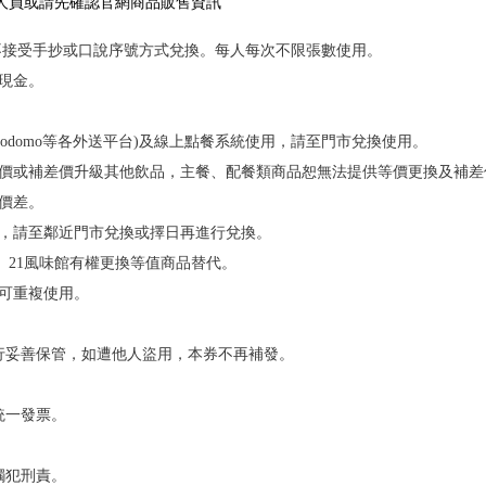
人員或請先確認官網商品販售資訊
，不接受手抄或口說序號方式兌換。每人每次不限張數使用。
現金。
nda、foodomo等各外送平台)及線上點餐系統使用，請至門市兌換使用。
等價或補差價升級其他飲品，主餐、配餐類商品恕無法提供等價更換及補差
價差。
完，請至鄰近門市兌換或擇日再進行兌換。
s、21風味館有權更換等值商品替代。
不可重複使用。
自行妥善保管，如遭他人盜用，本券不再補發。
。
統一發票。
觸犯刑責。