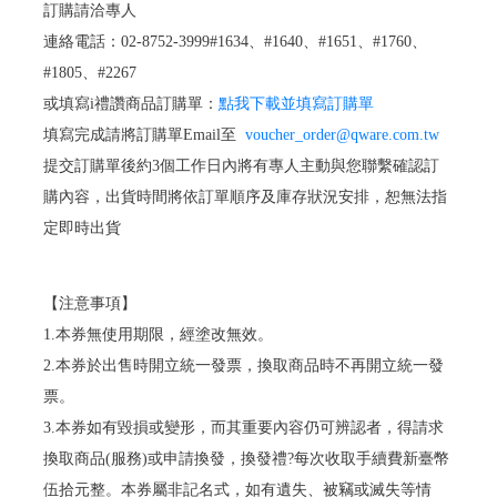
訂購請洽專人
連絡電話：02-8752-3999#1634、#1640、#1651、#1760、
#1805、#2267
或填寫i禮讚商品訂購單：
點我下載並填寫訂購單
填寫完成請將訂購單Email至
voucher_order@qware.com.tw
提交訂購單後約3個工作日內將有專人主動與您聯繫確認訂
購內容，出貨時間將依訂單順序及庫存狀況安排，恕無法指
定即時出貨
【注意事項】
1.本券無使用期限，經塗改無效。
2.本券於出售時開立統一發票，換取商品時不再開立統一發
票。
3.本券如有毀損或變形，而其重要內容仍可辨認者，得請求
換取商品(服務)或申請換發，換發禮?每次收取手續費新臺幣
伍拾元整。本券屬非記名式，如有遺失、被竊或滅失等情