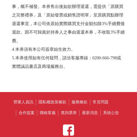
事，概不補發。本券售出後如欲辦理退還，需提供「原購買
之完整禮券」及「原始發票或銷售證明單」至原購買點辦理
退還事宜，本公司依原始實際購買支付金額扣除3%手續費後
退款。因不可歸責於持券人之事由退還本券，不收取3%手續
費。
4.本券須有本公司簽章始生效力。
5.本券使用如有任何疑問，請洽客服專線：0200-666-798或
實體誠品書店及商場服務台。
營業人資訊
隱私權政策條款
服務條款
常見問題
合作提案
聯絡客服
查詢票券
最新消息
系統公告