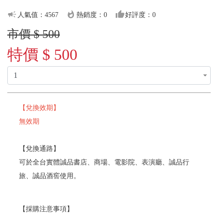
campaign
whatshot
thumb_up
人氣值：4567
熱銷度：0
好評度：0
市價 $ 500
特價 $ 500
【兌換效期】
無效期
【兌換通路】
可於全台實體誠品書店、商場、電影院、表演廳、誠品行
旅、誠品酒窖使用。
【採購注意事項】