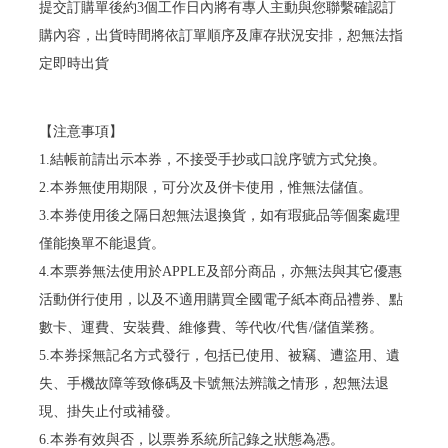
提交訂購單後約3個工作日內將有專人主動與您聯繫確認訂
購內容，出貨時間將依訂單順序及庫存狀況安排，恕無法指
定即時出貨
【注意事項】
1.結帳前請出示本券，不接受手抄或口說序號方式兌換。
2.本券無使用期限，可分次及併卡使用，惟無法儲值。
3.本券使用後之隔日恕無法退換貨，如有瑕疵品等個案處理
僅能換單不能退貨。
4.本票券無法使用於APPLE及部分商品，亦無法與其它優惠
活動併行使用，以及不適用購買全國電子紙本商品禮券、點
數卡、運費、安裝費、維修費、等代收/代售/儲值業務。
5.本券採無記名方式發行，包括已使用、被竊、遭盜用、遺
失、手機故障等致條碼及卡號無法辨識之情形，恕無法退
現、掛失止付或補發。
6.本券有效與否，以票券系統所記錄之狀態為憑。