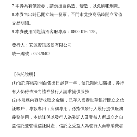
7.本券為有價證券，請勿擅自偽造、變造，以免觸犯刑責。
8.本券售出時已開立統一發票，至門市兌換商品時開立零值
交易明細。
9.本券使用問題請洽客服專線：0800-016-138。
發行人：安源資訊股份有限公司
統一編號：07328402
【信託說明】
(1)信託存續期間自售出日起算一年，信託期間屆滿後，券持
有人仍得依法向禮券發行人請求提供服務
(2)本服務內容所收取之金額，已存入國泰世華銀行開立之信
託帳戶，專款專用；所稱專用，係指供發行人履行提供服務
義務使用，本信託係以發行人為委託人及受益人所成立之自
益信託並管理信託財產，信託之受益人為發行人而非消費者