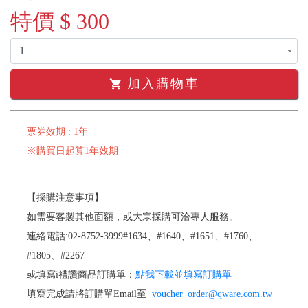
特價 $ 300
加入購物車
shopping_cart
票券效期 : 1年
※購買日起算1年效期
【採購注意事項】
如需要客製其他面額，或大宗採購可洽專人服務。
連絡電話:02-8752-3999#1634、#1640、#1651、#1760、
#1805、#2267
或填寫i禮讚商品訂購單：
點我下載並填寫訂購單
填寫完成請將訂購單Email至
voucher_order@qware.com.tw