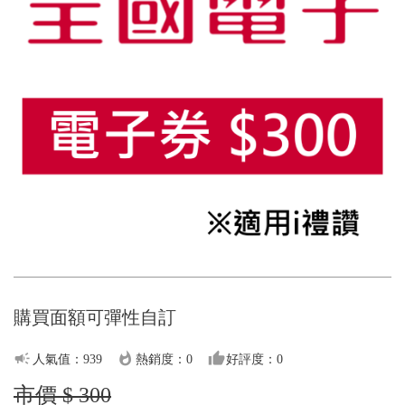
購買面額可彈性自訂
campaign
whatshot
thumb_up
人氣值：939
熱銷度：0
好評度：0
市價 $ 300