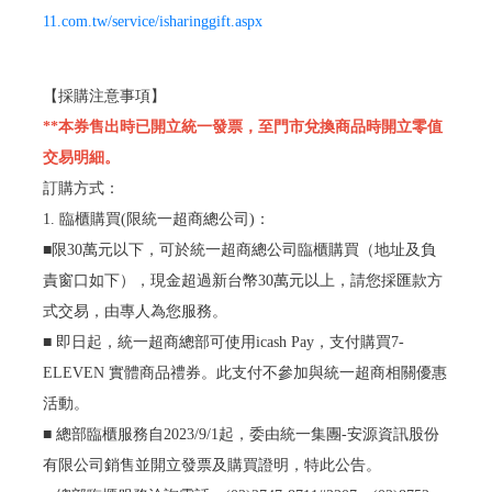
11.com.tw/service/isharinggift.aspx
【採購注意事項】
**本券售出時已開立統一發票，至門市兌換商品時開立零值
交易明細。
訂購方式：
1. 臨櫃購買(限統一超商總公司)：
■限30萬元以下，可於統一超商總公司臨櫃購買（地址及負
責窗口如下），現金超過新台幣30萬元以上，請您採匯款方
式交易，由專人為您服務。
■ 即日起，統一超商總部可使用icash Pay，支付購買7-
ELEVEN 實體商品禮券。此支付不參加與統一超商相關優惠
活動。
■ 總部臨櫃服務自2023/9/1起，委由統一集團-安源資訊股份
有限公司銷售並開立發票及購買證明，特此公告。