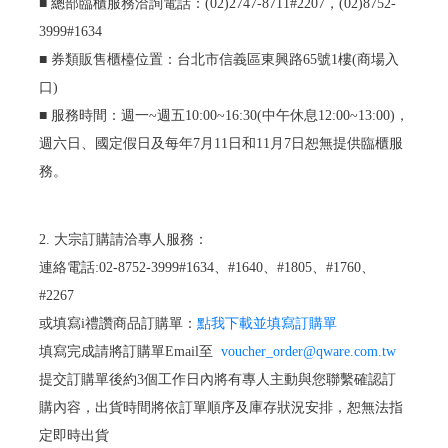
■ 總部臨櫃服務洽詢電話：(02)2747-8711#2207，(02)8752-
3999#1634
■ 券類販售櫃檯位置：台北市信義區東興路65號1樓(商場入
口)
■ 服務時間：週一~週五10:00~16:30(中午休息12:00~13:00)，
週六日、國定假日及每年7月11日和11月7日恕無提供臨櫃服
務。
2. 大宗訂購請洽專人服務：
連絡電話:02-8752-3999#1634、#1640、#1805、#1760、
#2267
或填寫i禮讚商品訂購單：
點我下載並填寫訂購單
填寫完成請將訂購單Email至
voucher_order@qware.com.tw
提交訂購單後約3個工作日內將有專人主動與您聯繫確認訂
購內容，出貨時間將依訂單順序及庫存狀況安排，恕無法指
定即時出貨