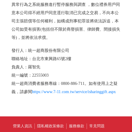
異常行為之系統服務進行暫停服務與調查 ，數位禮券用戶同
意本公司得不經用戶同意逕行取消已完成之交易，不向本公
司主張賠償等任何權利，如構成刑事犯罪並將依法訴追，本
公司如受有損害(包括但不限於商譽損害、律師費、間接損失
等)，並將依法求償。
發行人：統一超商股份有限公司
聯絡地址：台北市東興路65號2樓
負責人：羅智先
統一編號：22555003
統一超商消費者服務專線：0800-886-711。如有使用上之疑
義，請參閱
https://www.7-11.com.tw/service/isharinggift.aspx
營業人資訊
隱私權政策條款
服務條款
常見問題