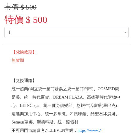
市價 $ 500
特價 $ 500
【兌換效期】
無效期
【兌換通路】
統一超商(開立統一超商發票之統一超商門市)、COSMED康
是美、統一時代百貨、DREAM PLAZA、高雄夢時代購物中
心、BEING spa、統一健身俱樂部、悠旅生活事業(星巴克)、
速邁樂加油中心、統一多拿滋、21風味館、酷聖石冰淇淋、
Semeur聖娜、聖德科斯、統一渡假村
不可用門市請參考7-ELEVEN官網：
https://www.7-