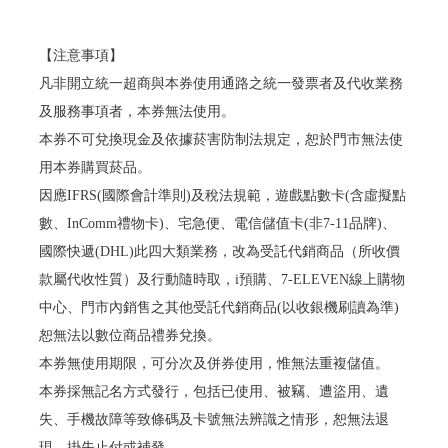
【注意事項】
凡非開立統一超商與本券使用通路之統一發票者及代收業務
及服務事項者，本券無法使用。
本券不可兌換現金及依據菸害防制法規定，恕於門市無法使
用本券購買菸品。
因應IFRS(國際會計準則)及稅法規範，遊戲點數卡(含虛擬點
數、InComm禮物卡)、宅急便、電信儲值卡(非7-11品牌)、
國際快遞(DHL)此四大類業務，改為受託代銷商品（所收價
款屬代收性質）及行動隨時取，i預購、7-ELEVEN線上購物
中心、門市內銷售之其他受託代銷商品(以收銀機刷讀為準)
恕無法以數位商品禮券兌換。
本券無使用期限，可分次及併券使用，惟無法重複儲值。
本券採無記名方式發行，包括已使用、被竊、遭盜用、遺
失、手機故障等致條碼及卡號無法辨識之情形，恕無法退
現、掛失止付或補發。