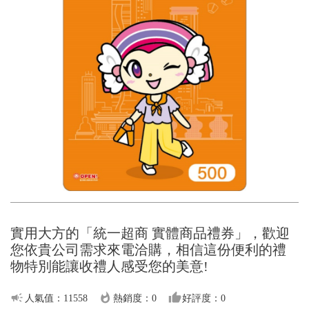
實用大方的「統一超商 實體商品禮券」，歡迎
您依貴公司需求來電洽購，相信這份便利的禮
物特別能讓收禮人感受您的美意!
campaign
whatshot
thumb_up
人氣值：11558
熱銷度：0
好評度：0