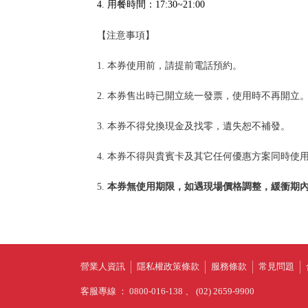
4. 用餐時間：17:30~21:00
【注意事項】
1. 本券使用前，請提前電話預約。
2. 本券售出時已開立統一發票，使用時不再開立
3. 本券不得兌換現金及找零，遺失恕不補發。
4. 本券不得與貴賓卡及其它任何優惠方案同時使
5.
本券無使用期限，如遇現場價格調整，緩衝期
營業人資訊
隱私權政策條款
服務條款
常見問題
客服專線 ： 0800-016-138 、 (02) 2659-9900