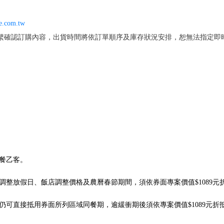
e.com.tw
繫確認訂購內容，出貨時間將依訂單順序及庫存狀況安排，恕無法指定即
晚餐乙客。
調整放假日、飯店調整價格及農曆春節期間，須依券面專案價值$1089元
仍可直接抵用券面所列區域同餐期，逾緩衝期後須依專案價值$1089元折