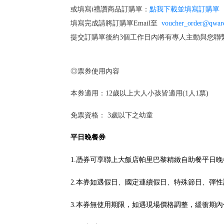
或填寫i禮讚商品訂購單：
點我下載並填寫訂購單
填寫完成請將訂購單Email至
voucher_order@qwar
提交訂購單後約3個工作日內將有專人主動與您聯
◎票券使用內容
本券適用：12歲以上大人小孩皆適用(1人1票)
免票資格： 3歲以下之幼童
平日晚餐券
1.憑券可享聯上大飯店帕里巴黎精緻自助餐平日
2.本券如遇假日、國定連續假日、特殊節日、彈性
3.本券無使用期限，如遇現場價格調整，緩衝期內