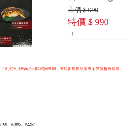
市價 $ 990
特價 $ 990
仍可直接抵用券面所列區域同餐期，逾緩衝期後須依專案價值折抵餐費。
760、#1805、#2267