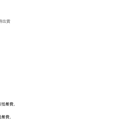
時出貨
折抵餐費。
抵餐費。