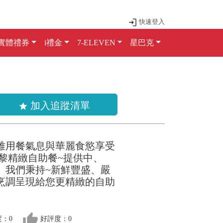
快速登入
實體禮券
i禮金
7-ELEVEN
星巴克
加入追蹤清單
star
雅用餐氣息與華麗食慾享受
黎精緻自助餐~提供中、
。我們秉持~新鮮豐盛、嚴
烹調呈現給您更精緻的自助
thumb_up
：0
好評度：0