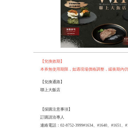
【兌換效期】
本券無使用期限，如遇現場價格調整，緩衝期內
【兌換通路】
聯上大飯店
【採購注意事項】
訂購請洽專人
連絡電話：02-8752-3999#1634、#1640、#1651、#1