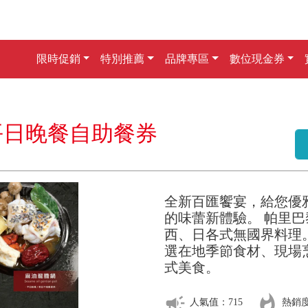
限時促銷
特別推薦
品牌專區
數位現金券
平日晚餐自助餐券
全新百匯饗宴，給您優
的味蕾新體驗。 帕里巴
西、日各式無國界料理
選在地季節食材、現場
式美食。
campaign
whatshot
人氣值：715
熱銷度