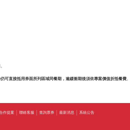
。
用。
內仍可直接抵用券面所列區域同餐期，逾緩衝期後須依專案價值折抵餐費
合作提案
聯絡客服
查詢票券
最新消息
系統公告