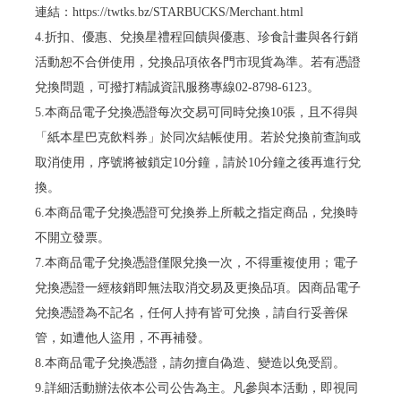
連結：https://twtks.bz/STARBUCKS/Merchant.html
4.折扣、優惠、兌換星禮程回饋與優惠、珍食計畫與各行銷
活動恕不合併使用，兌換品項依各門市現貨為準。若有憑證
兌換問題，可撥打精誠資訊服務專線02-8798-6123。
5.本商品電子兌換憑證每次交易可同時兌換10張，且不得與
「紙本星巴克飲料券」於同次結帳使用。若於兌換前查詢或
取消使用，序號將被鎖定10分鐘，請於10分鐘之後再進行兌
換。
6.本商品電子兌換憑證可兌換券上所載之指定商品，兌換時
不開立發票。
7.本商品電子兌換憑證僅限兌換一次，不得重複使用；電子
兌換憑證一經核銷即無法取消交易及更換品項。因商品電子
兌換憑證為不記名，任何人持有皆可兌換，請自行妥善保
管，如遭他人盜用，不再補發。
8.本商品電子兌換憑證，請勿擅自偽造、變造以免受罰。
9.詳細活動辦法依本公司公告為主。凡參與本活動，即視同