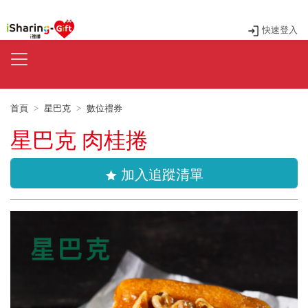
快速登入
首頁
星巴克
數位禮券
星巴克 肉桂捲
加入追蹤清單
star