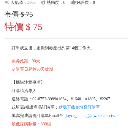
campaign
whatshot
thumb_up
人氣值：3865
熱銷度：0
好評度：0
市價 $ 75
特價 $ 75
訂單成立後，虛擬網券產出約需14個工作天。
票券效期 : 90天
※購買日起算90天效期
【採購注意事項】
訂購請洽專人
連絡電話：02-8752-3999#1634、#1640、#1805、#2267
或填寫i禮讚商品訂購單：
點我下載並填寫訂購單
填寫完成請將訂購單Email至
joyce_chiang@qware.com.tw
最低採購數量：300組