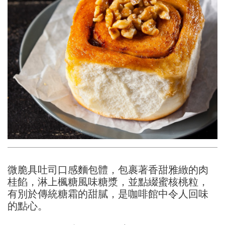
微脆具吐司口感麵包體，包裹著香甜雅緻的肉
桂餡，淋上楓糖風味糖漿，並點綴蜜核桃粒，
有別於傳統糖霜的甜膩，是咖啡館中令人回味
的點心。