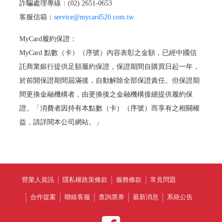
詐騙處理專線：(02) 2651-0653
客服信箱：
service@mycard520.com.tw
MyCard履約保證：
MyCard 點數（卡）（序號）內容表彰之金額，已經中國信
託商業銀行提供足額履約保證，保證期間自購買日起一年，
於前開保證期間屆滿後，自動解除全部保證責任。但保證期
間更換金融機構者，由更換後之金融機構接續提供履約保
證。「消費者因持有本點數（卡）（序號）而享有之相關權
益，請詳閱本公司網站。」
營業人資訊
隱私權政策條款
服務條款
常見問題
合作提案
聯絡客服
查詢票券
最新消息
系統公告