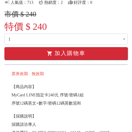
campaign
whatshot
thumb_up
人氣值：713
熱銷度：2
好評度：0
市價 $ 240
特價 $ 240
加入購物車
shopping_cart
票券效期 : 無效期
【商品內容】
MyCard LINE指定卡240元 序號/密碼1組
序號12碼英文+數字/密碼12碼英數混和
【採購說明】
採購請洽專人