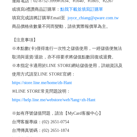
連絡電話：02-8752-3999#1634、#1640、#1805、#2267
或填寫i禮讚商品訂購單：
點我下載並填寫訂購單
填寫完成請將訂購單Email至
joyce_chiang@qware.com.tw
商品價格依數量不同而變動，請依實際報價單為主。
【注意事項】
※本點數(卡)僅得進行一次性之儲值使用，一經儲值便無法
取消與退貨/退款，亦不得要求將儲值點數回復或退費。
※本指定卡適用於LINE STORE網站儲值使用，詳細資訊及
使用方式請至LINE STORE官網：
https://store.line.me/home/zh-Hant
※LINE STORE常見問題說明：
https://help.line.me/webstore/web?lang=zh-Hant
※如有序號儲值問題，請洽【MyCard客服中心】
台灣客服專線：(02) 2651-0754
台灣傳真號碼：(02) 2651-1874