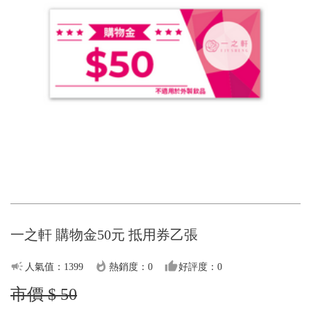
一之軒 購物金50元 抵用券乙張
campaign
whatshot
thumb_up
人氣值：1399
熱銷度：0
好評度：0
市價 $ 50