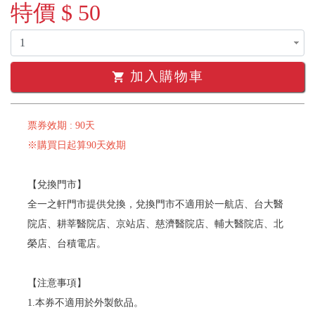
特價 $ 50
加入購物車
shopping_cart
票券效期 : 90天
※購買日起算90天效期
【兌換門市】
全一之軒門市提供兌換，兌換門市不適用於一航店、台大醫
院店、耕莘醫院店、京站店、慈濟醫院店、輔大醫院店、北
榮店、台積電店。
【注意事項】
1.本券不適用於外製飲品。