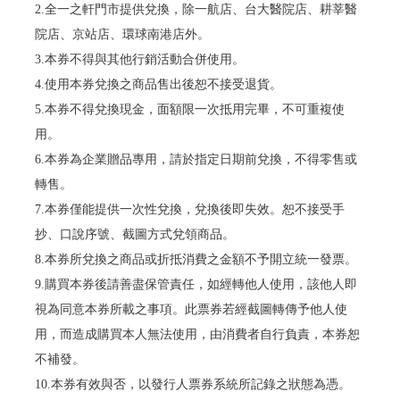
2.全一之軒門市提供兌換，除一航店、台大醫院店、耕莘醫
院店、京站店、環球南港店外。
3.本券不得與其他行銷活動合併使用。
4.使用本券兌換之商品售出後恕不接受退貨。
5.本券不得兌換現金，面額限一次抵用完畢，不可重複使
用。
6.本券為企業贈品專用，請於指定日期前兌換，不得零售或
轉售。
7.本券僅能提供一次性兌換，兌換後即失效。恕不接受手
抄、口說序號、截圖方式兌領商品。
8.本券所兌換之商品或折抵消費之金額不予開立統一發票。
9.購買本券後請善盡保管責任，如經轉他人使用，該他人即
視為同意本券所載之事項。此票券若經截圖轉傳予他人使
用，而造成購買本人無法使用，由消費者自行負責，本券恕
不補發。
10.本券有效與否，以發行人票券系統所記錄之狀態為憑。