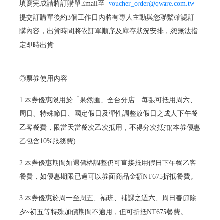
填寫完成請將訂購單Email至
voucher_order@qware.com.tw
提交訂購單後約3個工作日內將有專人主動與您聯繫確認訂
購內容，出貨時間將依訂單順序及庫存狀況安排，恕無法指
定即時出貨
◎票券使用內容
1.本券優惠限用於「果然匯」全台分店，每張可抵用周六、
周日、特殊節日、國定假日及彈性調整放假日之成人下午餐
乙客餐費，限當天當餐次乙次抵用，不得分次抵扣(本券優惠
乙包含10%服務費)
2.本券優惠期間如遇價格調整仍可直接抵用假日下午餐乙客
餐費，如優惠期限已過可以券面商品金額NT675折抵餐費。
3.本券優惠於周一至周五、補班、補課之週六、周日春節除
夕~初五等特殊加價期間不適用，但可折抵NT675餐費。