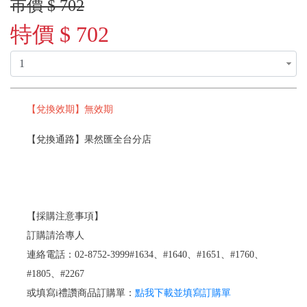
市價 $ 702
特價 $ 702
【兌換效期】無效期
【兌換通路】果然匯全台分店
【採購注意事項】
訂購請洽專人
連絡電話：02-8752-3999#1634、#1640、#1651、#1760、
#1805、#2267
或填寫i禮讚商品訂購單：
點我下載並填寫訂購單