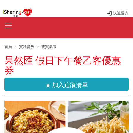
快速登入
首頁
實體禮券
饗賓集團
果然匯 假日下午餐乙客優惠
券
加入追蹤清單
star