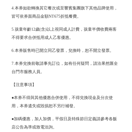
4.本券如欲轉換其它餐次或至響賓集團旗下其他品牌使用，
皆可依券面商品金額NT675折抵餐費。
5.孩童年齡12歲(含)以上視同成人計費，孩童半價收費兩客
不得要求合併抵用成人乙客優惠。
6.本券販售時已開立同乙發票，兌換時，恕不開立發票。
7.本券兌換前敬請事先訂位，如有任何疑問，請洽果然匯全
台門市服務人員。
【注意事項】
●本券不得與其他優惠合併使用，不得兌換現金及分次使
用，本券遺失或毀損恕不另行補發。
●加碼優惠，加人加價，平假日及特殊節日定義請參考各飯
店公告為準或致電洽詢。