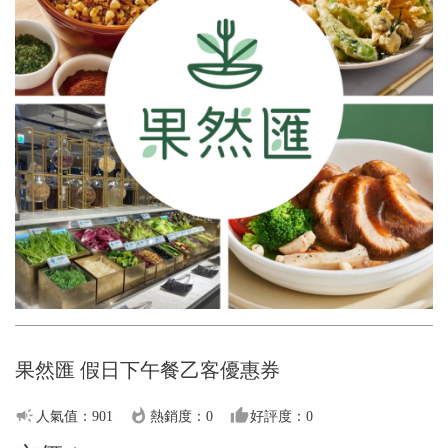
果然匯 假日下午餐乙客優惠券
campaign
whatshot
thumb_up
人氣值：901
熱銷度：0
好評度：0