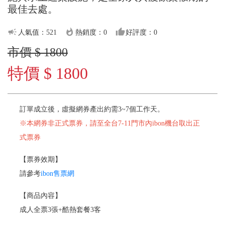
最佳去處。
campaign
whatshot
thumb_up
人氣值：521
熱銷度：0
好評度：0
市價 $ 1800
特價 $ 1800
訂單成立後，虛擬網券產出約需3~7個工作天。
※本網券非正式票券，請至全台7-11門市內ibon機台取出正
式票券
【票券效期】
請參考
ibon售票網
【商品內容】
成人全票3張+酷熱套餐3客