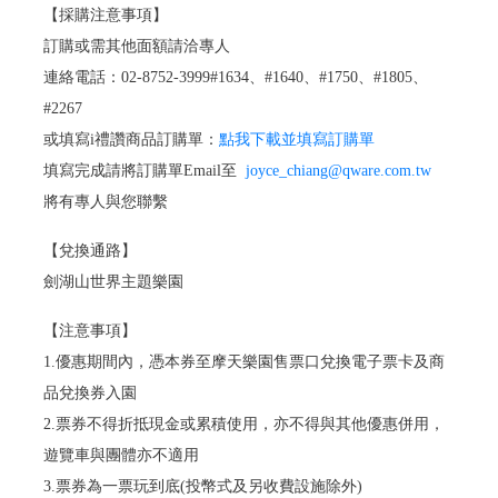
【採購注意事項】
訂購或需其他面額請洽專人
連絡電話：02-8752-3999#1634、#1640、#1750、#1805、
#2267
或填寫i禮讚商品訂購單：
點我下載並填寫訂購單
填寫完成請將訂購單Email至
joyce_chiang@qware.com.tw
將有專人與您聯繫
【兌換通路】
劍湖山世界主題樂園
【注意事項】
1.優惠期間內，憑本券至摩天樂園售票口兌換電子票卡及商
品兌換券入園
2.票券不得折抵現金或累積使用，亦不得與其他優惠併用，
遊覽車與團體亦不適用
3.票券為一票玩到底(投幣式及另收費設施除外)