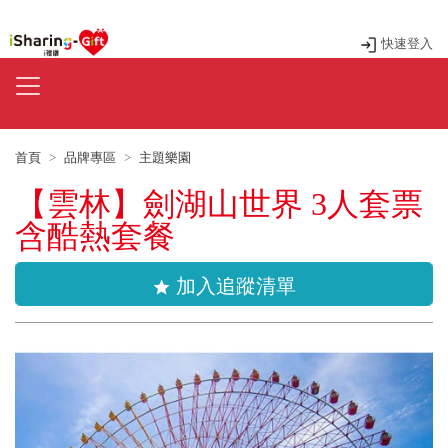
快速登入
首頁
品牌專區
主題樂園
【雲林】劍湖山世界 3人套票
含酷熱套餐
加入追蹤清單
star