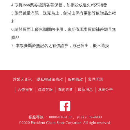
4.取得ibon票券後請妥善保管，如損毀或遺失恕不補發
5.贈品數量有限，送完為止，劍湖山保有更換等值贈品之權
利
6.請於票面上優惠期間內使用，逾期依現場票價補差額且無
贈品
7. 本票券屬於無記名之有價證券，既已售出，概不退換
營業人資訊
隱私權政策條款
服務條款
常見問題
合作提案
聯絡客服
查詢票券
最新消息
系統公告
客服專線 ： 0800-016-138 、 (02) 2659-9900
©2020 President Chain Store Corpation. All right reserved.