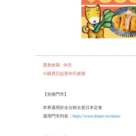
票券效期 : 90天
※購買日起算90天效期
【兌換門市】
本券適用於全台樹太老日本定食
適用門市列表：
https://www.kitaro.tw/store/