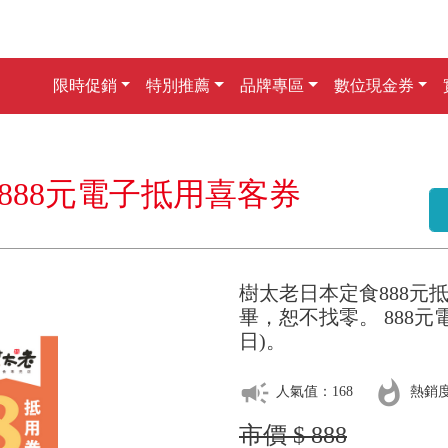
限時促銷
特別推薦
品牌專區
數位現金券
888元電子抵用喜客券
樹太老日本定食888元
畢，恕不找零。 888元
日)。
campaign
whatshot
人氣值：168
熱銷度
市價 $ 888