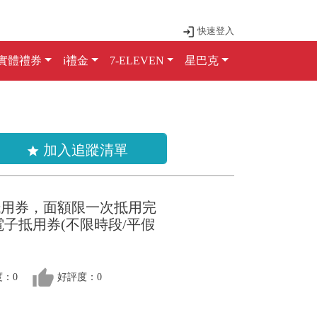
快速登入
實體禮券
i禮金
7-ELEVEN
星巴克
加入追蹤清單
star
抵用券，面額限一次抵用完
電子抵用券(不限時段/平假
thumb_up
：0
好評度：0