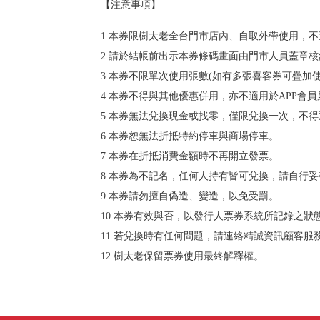
【注意事項】
1.本券限樹太老全台門市店內、自取外帶使用，
2.請於結帳前出示本券條碼畫面由門市人員蓋章
3.本券不限單次使用張數(如有多張喜客券可疊加使
4.本券不得與其他優惠併用，亦不適用於APP會
5.本券無法兌換現金或找零，僅限兌換一次，不
6.本券恕無法折抵特約停車與商場停車。
7.本券在折抵消費金額時不再開立發票。
8.本券為不記名，任何人持有皆可兌換，請自行
9.本券請勿擅自偽造、變造，以免受罰。
10.本券有效與否，以發行人票券系統所記錄之
11.若兌換時有任何問題，請連絡精誠資訊顧客服務
12.樹太老保留票券使用最終解釋權。