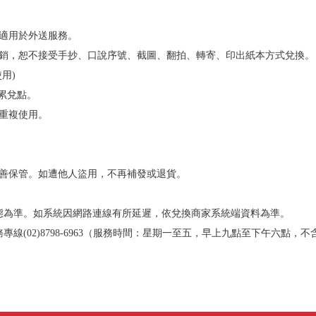
不適用於外送服務。
核銷，恕不接受手抄、口說序號、截圖、翻拍、轉寄、印出紙本方式兌換。
用)
員累兌點。
得重複使用。
妥善保管。如遭他人盜用，不再補發或退貨。
狀態為準。如系統因網路連線有所延遲，依兌換商家系統端資料為準。
專線(02)8798-6963（服務時間：星期一至五，早上九點至下午六點