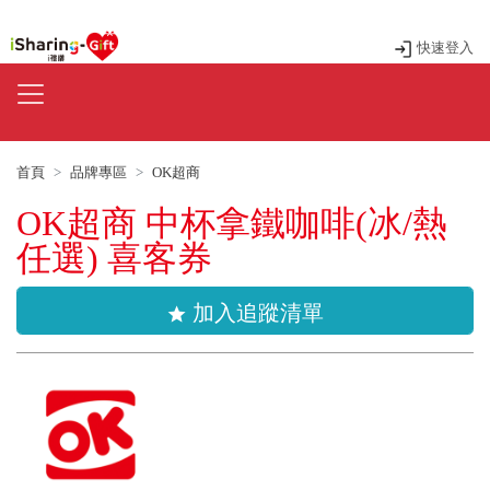
快速登入
首頁
品牌專區
OK超商
OK超商 中杯拿鐵咖啡(冰/熱
任選) 喜客券
加入追蹤清單
star