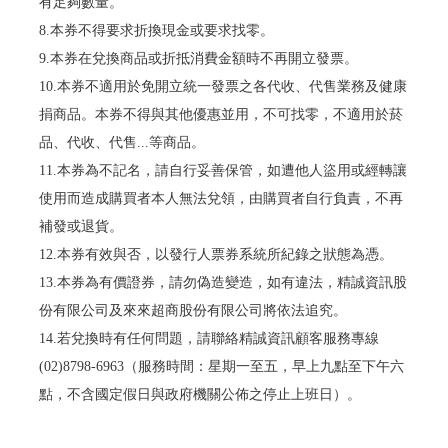
有足夠數量。
8.本券不得要求折換現金或要求找零。
9.本券在兌換商品或折抵消費金額時不再開立發票。
10.本券不適用於免開立統一發票之各代收、代售業務及健康
捐商品。本券不得與其他優惠並用，不可找零，不適用於菸
品、代收、代售...等商品。
11.本券為不記名，請自行妥善保管，如遭他人盜用或經轉讓
使用而造成購買者本人無法兌領，由購買者自行負責，不再
補發或退貨。
12.本券有效與否，以發行人票券系統所紀錄之狀態為憑。
13.本券為有價證券，請勿偽造變造，如有違法，精誠資訊股
份有限公司及來來超商股份有限公司將依法追究。
14.若兌換時有任何問題，請聯絡精誠資訊顧客服務專線
(02)8798-6963（服務時間：星期一至五，早上九點至下午六
點，不含國定假日與政府機關公佈之停止上班日）。