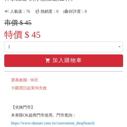
campaign
whatshot
thumb_up
人氣值：76
熱銷度：0
好評度：0
市價 $ 45
特價 $ 45
加入購物車
shopping_cart
票券效期 : 90天
※購買日起算90天效
【兌換門市】
本券限OK超商門市使用。門市查詢：
https://www.okmart.com.tw/convenient_shopSearch