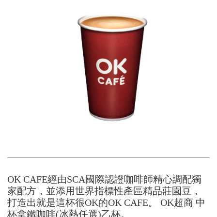
OK CAFE經由SCA國際認證咖啡師精心調配獨
家配方，並添用世界指標性產區精品莊園豆，
打造出就是這杯很OK的OK CAFE。 OK超商 中
杯拿鐵咖啡(冰熱任選)乙杯。