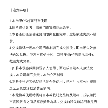
【注意事項】
1.本券限OK超商門市使用。
2.圖片僅供參考，請依門市實際商品為主。
3.本券產出後請儘速於期限內兌換完畢，逾期或遺失恕不補
發。
4.兌換條碼一經本公司門市刷讀完成兌換後，即自動失效無
法再次兌換。並恕不接受手抄、口說序號(特殊情況除外)、
截圖方式兌領。
5.如將本優惠截圖傳送多人使用，而造成台端本人無法兌
換，本公司概不負責，本券亦不補發。
6.本券不得與其他促銷活動合併使用，也不計入本公司舉辦
之全店集點活動消費金額內。
7.本兌換券使用時需符合本券載明之品牌及規格，並以該門
市實際販售之商品庫存數量為準，兌換前請先確認門市是否