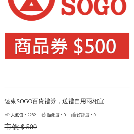
遠東SOGO百貨禮券，送禮自用兩相宜
campaign
whatshot
thumb_up
人氣值：2282
熱銷度：0
好評度：0
市價 $ 500