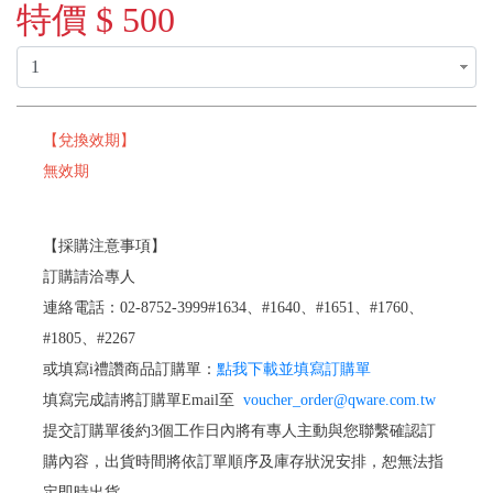
特價 $ 500
【兌換效期】
無效期
【採購注意事項】
訂購請洽專人
連絡電話：02-8752-3999#1634、#1640、#1651、#1760、
#1805、#2267
或填寫i禮讚商品訂購單：
點我下載並填寫訂購單
填寫完成請將訂購單Email至
voucher_order@qware.com.tw
提交訂購單後約3個工作日內將有專人主動與您聯繫確認訂
購內容，出貨時間將依訂單順序及庫存狀況安排，恕無法指
定即時出貨