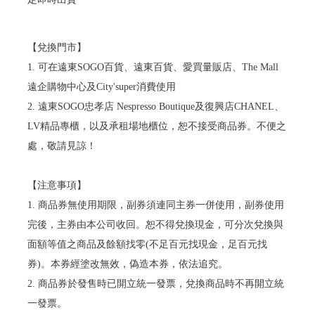
【兌換門市】
1. 可在遠東SOGO百貨、遠東百貨、愛買量販店、The Mall
遠企購物中心及City'super消費使用
2. 遠東SOGO忠孝店 Nespresso Boutique及復興店CHANEL、
LV精品專櫃，以及承租場地櫃位，恕不接受商品券。不便之
處，敬請見諒！
【注意事項】
1. 商品券無使用期限，副券須連同主券一併使用，副券使用
完後，主券由本公司收回。恕不得兌換現金，可分次兌換與
面額等值之商品及餘額找零(不足百元找現金，足百元找
券)。本券經塗改無效，偽造本券，依法追究。
2. 商品券於發售時已開立統一發票，兌換商品時不再開立統
一發票。