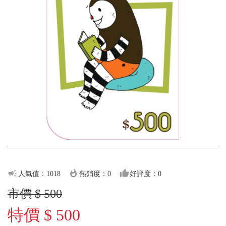
campaign
whatshot
thumb_up
人氣值：1018
熱銷度：0
好評度：0
市價 $ 500
特價 $ 500