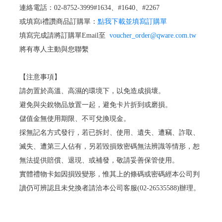
連絡電話：02-8752-3999#1634、#1640、#2267
或填寫i禮讚商品訂購單：
點我下載並填寫訂購單
填寫完成請將訂購單Email至
voucher_order@qware.com.tw
將有專人主動與您聯繫
【注意事項】
請勿置於高溫、高濕的環境下，以免造成損壞。
避免與尖銳物品放置一起，避免卡片折到或磨損。
儲值金無使用期限、不可兌換現金。
採無記名方式發行，若已拆封、使用、遺失、遭竊、詐取、
滅失、遭第三人佔有，另若毀損致密碼無法辨識等情形，恕
無法提供賠償、退現、或補發，敬請妥善保管使用。
實體禮物卡如因損毀變形，惟其上的條碼或密碼經本公司判
讀仍可辨認且未兌換者請洽本公司客服(02-26535588)辦理。