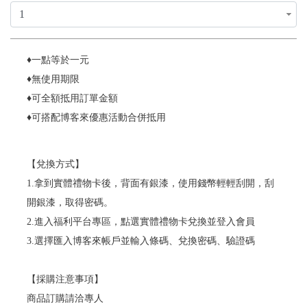
♦一點等於一元
♦無使用期限
♦可全額抵用訂單金額
♦可搭配博客來優惠活動合併抵用
【兌換方式】
1.拿到實體禮物卡後，背面有銀漆，使用錢幣輕輕刮開，刮
開銀漆，取得密碼。
2.進入福利平台專區，點選實體禮物卡兌換並登入會員
3.選擇匯入博客來帳戶並輸入條碼、兌換密碼、驗證碼
【採購注意事項】
商品訂購請洽專人