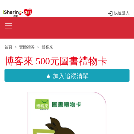
快速登入
首頁
實體禮券
博客來
博客來 500元圖書禮物卡
加入追蹤清單
star