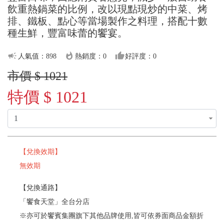
飲重熱鍋菜的比例，改以現點現炒的中菜、烤
排、鐵板、點心等當場製作之料理，搭配十數
種生鮮，豐富味蕾的饗宴。
campaign
whatshot
thumb_up
人氣值：898
熱銷度：0
好評度：0
市價 $ 1021
特價 $ 1021
【兌換效期】
無效期
【兌換通路】
「饗食天堂」全台分店
※亦可於饗賓集團旗下其他品牌使用,皆可依券面商品金額折