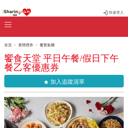
快速登入
首頁
實體禮券
饗賓集團
饗食天堂 平日午餐/假日下午
餐乙客優惠券
加入追蹤清單
star