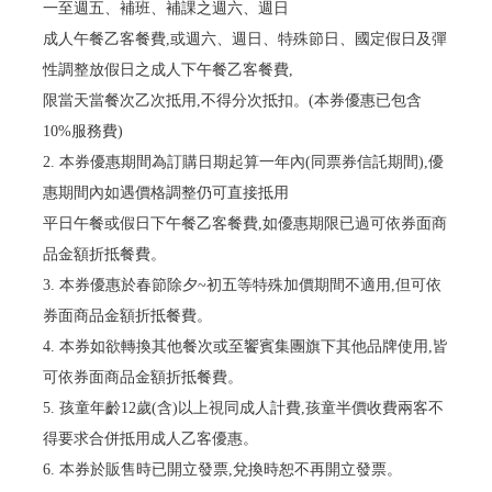
一至週五、補班、補課之週六、週日
成人午餐乙客餐費,或週六、週日、特殊節日、國定假日及彈
性調整放假日之成人下午餐乙客餐費,
限當天當餐次乙次抵用,不得分次抵扣。(本券優惠已包含
10%服務費)
2. 本券優惠期間為訂購日期起算一年內(同票券信託期間),優
惠期間內如遇價格調整仍可直接抵用
平日午餐或假日下午餐乙客餐費,如優惠期限已過可依券面商
品金額折抵餐費。
3. 本券優惠於春節除夕~初五等特殊加價期間不適用,但可依
券面商品金額折抵餐費。
4. 本券如欲轉換其他餐次或至饗賓集團旗下其他品牌使用,皆
可依券面商品金額折抵餐費。
5. 孩童年齡12歲(含)以上視同成人計費,孩童半價收費兩客不
得要求合併抵用成人乙客優惠。
6. 本券於販售時已開立發票,兌換時恕不再開立發票。