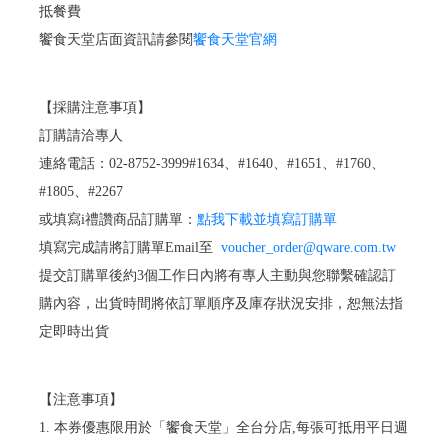
抵餐費
饗食天堂店面資訊請參閱
饗食天堂官網
【採購注意事項】
訂購請洽專人
連絡電話：02-8752-3999#1634、#1640、#1651、#1760、
#1805、#2267
或填寫i禮讚商品訂購單：
點我下載並填寫訂購單
填寫完成請將訂購單Email至
voucher_order@qware.com.tw
提交訂購單後約3個工作日內將有專人主動與您聯繫確認訂
購內容，出貨時間將依訂單順序及庫存狀況安排，恕無法指
定即時出貨
【注意事項】
1. 本券優惠限用於「饗食天堂」全台分店,每張可抵用平日週