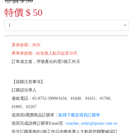
市價 $ 50
特價 $ 50
票券效期：90天
乘車券效期 : 自兌換入點日起算30天
訂單成立後，序號產出約需5個工作天
【採購注意事項】
訂購請洽專人
連絡電話：02-8752-3999#1634、#1640、#1651、#1760、
#1805、#2267
或填寫i禮讚商品訂購單：
點我下載並填寫訂購單
填寫完成請將訂購單Email至
voucher_order@qware.com.tw
提交訂購單後約3個工作日內將有專人主動與您聯繫確認訂