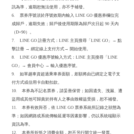
訊為準，逾期恕無法使用，亦不予補發。
6. 票券序號須於序號效期內輸入 LINE GO 優惠券欄位完
成歸戶，逾期失效；歸戶後使用期限為歸戶次日起 90 天內
（D+90）。
7. LINE GO 註冊方式：LINE 主頁搜尋「LINE GO」→ 點
擊註冊 → 綁定線上支付方式→ 開始使用。
8. LINE GO 優惠序號輸入方式：LINE 主頁搜尋「LINE
GO」→ 會員中心 → 輸入優惠序號。
9. 如單趟車資超過乘車券面額，差額將由已綁定之電子支
付方式或信用卡自動扣款。
10. 本券為不記名票券，請妥善保管；如因遺失、洩漏、遭
盜用或其他可歸責於持有人之事由致權益受損，恕不補發。
11. 本券有效與否，依 LINE GO 票券系統所記錄之狀態為
準；如因網路或系統傳輸延遲等因素影響，仍以系統端顯示
資訊為準。
12. 本券所折抵之消費金額，恕不另行開立統一發票。