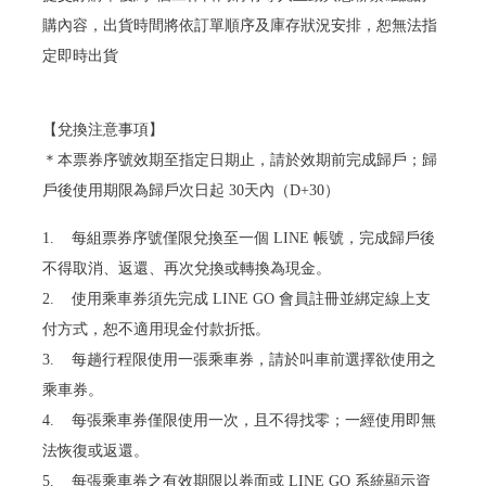
購內容，出貨時間將依訂單順序及庫存狀況安排，恕無法指
定即時出貨
【兌換注意事項】
＊本票券序號效期至指定日期止，請於效期前完成歸戶；歸
戶後使用期限為歸戶次日起 30天內（D+30）
1. 每組票券序號僅限兌換至一個 LINE 帳號，完成歸戶後
不得取消、返還、再次兌換或轉換為現金。
2. 使用乘車券須先完成 LINE GO 會員註冊並綁定線上支
付方式，恕不適用現金付款折抵。
3. 每趟行程限使用一張乘車券，請於叫車前選擇欲使用之
乘車券。
4. 每張乘車券僅限使用一次，且不得找零；一經使用即無
法恢復或返還。
5. 每張乘車券之有效期限以券面或 LINE GO 系統顯示資