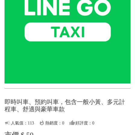
即時叫車、預約叫車，包含一般小黃、多元計
程車、舒適與豪華車款
campaign
whatshot
thumb_up
人氣值：113
熱銷度：0
好評度：0