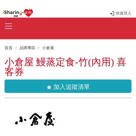
快速登入
首頁
品牌專區
小倉屋
小倉屋 鰻蒸定食-竹(內用) 喜
客券
加入追蹤清單
star