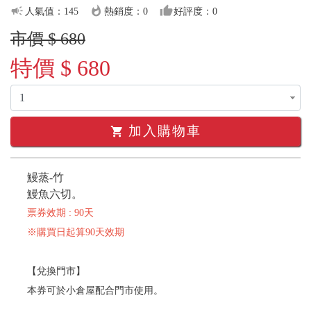
campaign
whatshot
thumb_up
人氣值：145
熱銷度：0
好評度：0
市價 $ 680
特價 $ 680
加入購物車
shopping_cart
鰻蒸-竹
鰻魚六切。
票券效期 : 90天
※購買日起算90天效期
【兌換門市】
本券可於小倉屋配合門市使用。