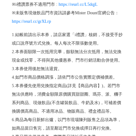
※i禮讚票券不適用門市 :
https://reurl.cc/L5dqjL
※未販售現做飲品門市資訊請參考Mister Dount官網公告：
https://reurl.cc/grXLrp
1.結帳前請出示本券，請店家選「i禮讚」核銷，不接受手抄
或口說序號方式兌換。每人每次不限張數使用。
2.本券面額限一次抵用完畢，餘額無法分次抵用，無法兌換
現金或找零，不得與其他優惠券、門市行銷活動合併使用。
3.本券使用後恕無法退貨。
4.如門市商品價格調漲，請依門市公告實際定價補價差。
5.本券優先使用兌換指定商品(詳見【商品內容】)。若門市
無法供應時，消費金額限原價購買甜甜圈、瑪芬、派、糰子
系列商品、現做飲品(不含罐裝飲品、牛奶及水)，可補差價
換購價高商品。不適用冰品、物販商品、禮盒禮品等。
6.商品為每日新鮮出爐，以門市現場陳列販售之品項為準，
如商品當日售完，請至鄰近門市兌換或擇日再行兌換。