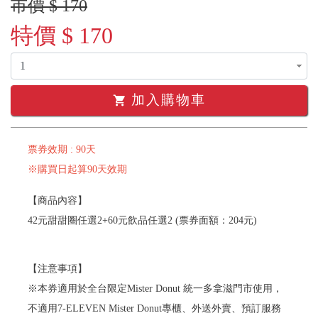
市價 $ 170
特價 $ 170
加入購物車
shopping_cart
票券效期 : 90天
※購買日起算90天效期
【商品內容】
42元甜甜圈任選2+60元飲品任選2 (票券面額：204元)
【注意事項】
※本券適用於全台限定Mister Donut 統一多拿滋門市使用，
不適用7-ELEVEN Mister Donut專櫃、外送外賣、預訂服務