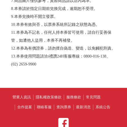
7.商品圖片僅供參考，實際商品請以店內為準。
8.本券請於指定日期前兌換完成，逾期恕不受理。
9.本券兌換時不開立發票。
10.本券有效與否，以票券系統所記錄之狀態為憑。
11.本券為不記名，任何人持本券皆可使用，請自行妥善保
管，如遭他人盜用，本券不再補發。
12.本券為有價證券，請勿擅自偽造、變造，以免觸犯刑責。
13.本券使用問題請洽i禮讚24H客服專線：0800-016-138、
(02) 2659-9900
營業人資訊
隱私權政策條款
服務條款
常見問題
合作提案
聯絡客服
查詢票券
最新消息
系統公告