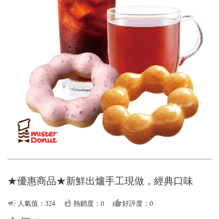
★優惠商品★新鮮出爐手工現做，經典口味
campaign
whatshot
thumb_up
人氣值：324
熱銷度：0
好評度：0