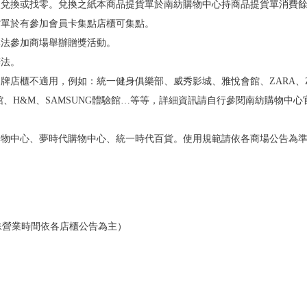
次兌換或找零。兌換之紙本商品提貨單於南紡購物中心持商品提貨單消費
貨單於有參加會員卡集點店櫃可集點。
無法參加商場舉辦贈獎活動。
辦法。
不適用，例如：統一健身俱樂部、威秀影城、雅悅會館、ZARA、ZARA HO
生活館、H&M、SAMSUNG體驗館…等等，詳細資訊請自行參閱南紡購物中
購物中心、夢時代購物中心、統一時代百貨。使用規範請依各商場公告為
櫃特殊營業時間依各店櫃公告為主）