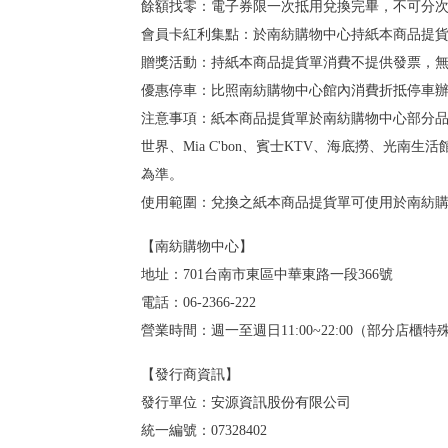
餘額找零：電子券限一次抵用兌換完畢，不可分
會員卡紅利集點：於南紡購物中心持紙本商品提
贈獎活動：持紙本商品提貨單消費不提供發票，
優惠停車：比照南紡購物中心館內消費折抵停車
注意事項：紙本商品提貨單於南紡購物中心部分品牌店櫃
世界、Mia C'bon、賓士KTV、海底撈、光南
為準。
使用範圍：兌換之紙本商品提貨單可使用於南紡
【南紡購物中心】
地址：701台南市東區中華東路一段366號
電話：06-2366-222
營業時間：週一至週日11:00~22:00（部分店
【發行商資訊】
發行單位：安源資訊股份有限公司
統一編號：07328402