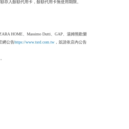
餘額存入餘額代用卡，餘額代用卡無使用期限。
ME、Massimo Dutti、GAP、湯姆熊歡樂
心官網公告
https://www.tsrd.com.tw
，並請依店內公告
準。