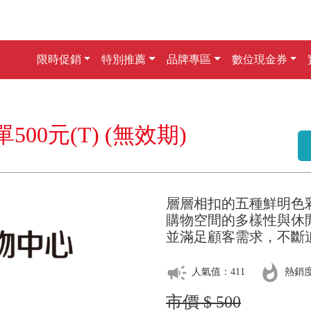
限時促銷
特別推薦
品牌專區
數位現金券
0元(T) (無效期)
層層相扣的五種鮮明色
購物空間的多樣性與休
並滿足顧客需求，不斷
campaign
whatshot
人氣值：411
熱銷度
市價 $ 500