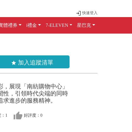
快速登入
實體禮券
i禮金
7-ELEVEN
星巴克
加入追蹤清單
star
彩，展現「南紡購物中心」
閒性，引領時代尖端的同時
追求進步的服務精神。
thumb_up
：1
好評度：0