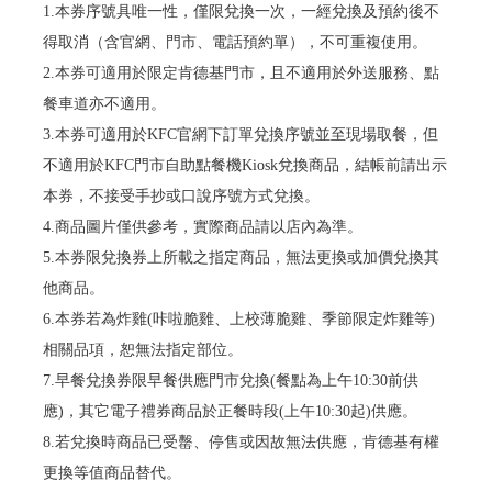
1.本券序號具唯一性，僅限兌換一次，一經兌換及預約後不
得取消（含官網、門市、電話預約單），不可重複使用。
2.本券可適用於限定肯德基門市，且不適用於外送服務、點
餐車道亦不適用。
3.本券可適用於KFC官網下訂單兌換序號並至現場取餐，但
不適用於KFC門市自助點餐機Kiosk兌換商品，結帳前請出示
本券，不接受手抄或口說序號方式兌換。
4.商品圖片僅供參考，實際商品請以店內為準。
5.本券限兌換券上所載之指定商品，無法更換或加價兌換其
他商品。
6.本券若為炸雞(咔啦脆雞、上校薄脆雞、季節限定炸雞等)
相關品項，恕無法指定部位。
7.早餐兌換券限早餐供應門市兌換(餐點為上午10:30前供
應)，其它電子禮券商品於正餐時段(上午10:30起)供應。
8.若兌換時商品已受罊、停售或因故無法供應，肯德基有權
更換等值商品替代。