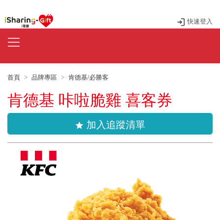
快速登入
首頁
品牌專區
肯德基/必勝客
肯德基 咔啦脆雞 喜客券
加入追蹤清單
star