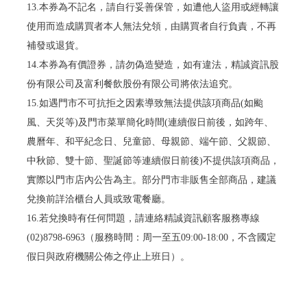
13.本券為不記名，請自行妥善保管，如遭他人盜用或經轉讓
使用而造成購買者本人無法兌領，由購買者自行負責，不再
補發或退貨。
14.本券為有價證券，請勿偽造變造，如有違法，精誠資訊股
份有限公司及富利餐飲股份有限公司將依法追究。
15.如遇門市不可抗拒之因素導致無法提供該項商品(如颱
風、天災等)及門市菜單簡化時間(連續假日前後，如跨年、
農曆年、和平紀念日、兒童節、母親節、端午節、父親節、
中秋節、雙十節、聖誕節等連續假日前後)不提供該項商品，
實際以門市店內公告為主。部分門市非販售全部商品，建議
兌換前詳洽櫃台人員或致電餐廳。
16.若兌換時有任何問題，請連絡精誠資訊顧客服務專線
(02)8798-6963（服務時間：周一至五09:00-18:00，不含國定
假日與政府機關公佈之停止上班日）。