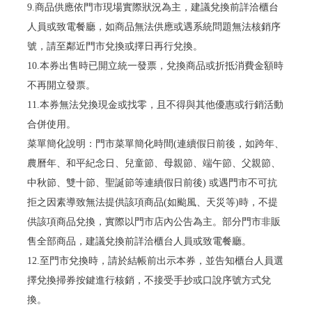
9.商品供應依門市現場實際狀況為主，建議兌換前詳洽櫃台
人員或致電餐廳，如商品無法供應或遇系統問題無法核銷序
號，請至鄰近門市兌換或擇日再行兌換。
10.本券出售時已開立統一發票，兌換商品或折抵消費金額時
不再開立發票。
11.本券無法兌換現金或找零，且不得與其他優惠或行銷活動
合併使用。
菜單簡化說明：門市菜單簡化時間(連續假日前後，如跨年、
農曆年、和平紀念日、兒童節、母親節、端午節、父親節、
中秋節、雙十節、聖誕節等連續假日前後) 或遇門市不可抗
拒之因素導致無法提供該項商品(如颱風、天災等)時，不提
供該項商品兌換，實際以門市店內公告為主。部分門市非販
售全部商品，建議兌換前詳洽櫃台人員或致電餐廳。
12.至門市兌換時，請於結帳前出示本券，並告知櫃台人員選
擇兌換掃券按鍵進行核銷，不接受手抄或口說序號方式兌
換。