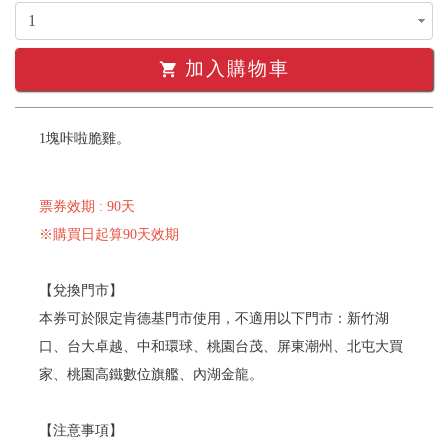
加入購物車
shopping_cart
1塊咔啦脆雞。
票券效期 : 90天
※購買日起算90天效期
【兌換門市】
本券可於限定肯德基門市使用，不適用以下門市：新竹湖
口、台大卓越、中和環球、桃園台茂、屏東潮州、北屯大買
家、桃園高鐵數位旗艦、內湖金龍。
【注意事項】