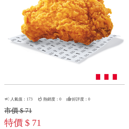
campaign
whatshot
thumb_up
人氣值：173
熱銷度：0
好評度：0
市價 $ 71
特價 $ 71