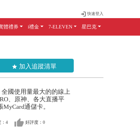
快速登入
實體禮券
i禮金
7-ELEVEN
星巴克
加入追蹤清單
star
，全國使用量最大的的線上
RO、原神、各大直播平
MyCard通儲卡。
thumb_up
：4
好評度：0