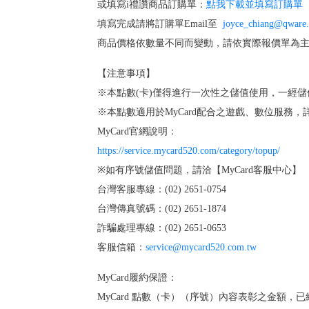
或填寫i禮讚商品訂購單：
點我下載並填寫訂購單
填寫完成請將訂購單Email至
joyce_chiang@qware
商品價格依數量不同而變動，請依實際報價單為
【注意事項】
※本點數(卡)僅得進行一次性之儲值使用，一經
※本點數適用於MyCard配合之遊戲、數位服務，
MyCard官網說明：
https://service.mycard520.com/category/topup/
※如有序號儲值問題，請洽【MyCard客服中心】
台灣客服專線：(02) 2651-0754
台灣傳真號碼：(02) 2651-1874
詐騙處理專線：(02) 2651-0653
客服信箱：
service@mycard520.com.tw
MyCard履約保證：
MyCard 點數（卡）（序號）內容表彰之金