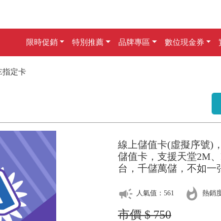
限時促銷
特別推薦
品牌專區
數位現金券
NE指定卡
線上儲值卡(虛擬序號)
儲值卡，支援天堂2M、
台，千儲萬儲，不如一張
campaign
whatshot
人氣值：561
熱銷度
市價 $ 750