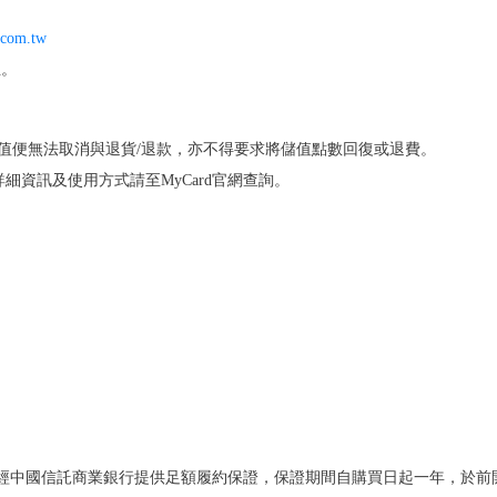
.com.tw
主。
儲值便無法取消與退貨/退款，亦不得要求將儲值點數回復或退費。
詳細資訊及使用方式請至MyCard官網查詢。
額，已經中國信託商業銀行提供足額履約保證，保證期間自購買日起一年，於