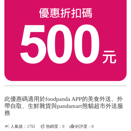
此優惠碼適用於foodpanda APP的美食外送、外
帶自取、生鮮雜貨與pandamart熊貓超市外送服
務
campaign
whatshot
thumb_up
人氣值：1792
熱銷度：0
好評度：0