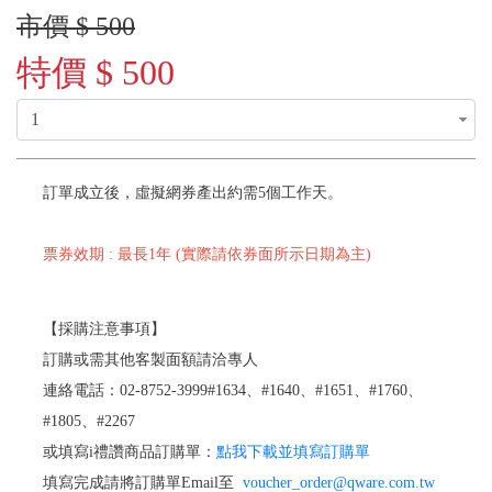
市價 $ 500
特價 $ 500
訂單成立後，虛擬網券產出約需5個工作天。
票券效期 : 最長1年 (實際請依券面所示日期為主)
【採購注意事項】
訂購或需其他客製面額請洽專人
連絡電話：02-8752-3999#1634、#1640、#1651、#1760、
#1805、#2267
或填寫i禮讚商品訂購單：
點我下載並填寫訂購單
填寫完成請將訂購單Email至
voucher_order@qware.com.tw