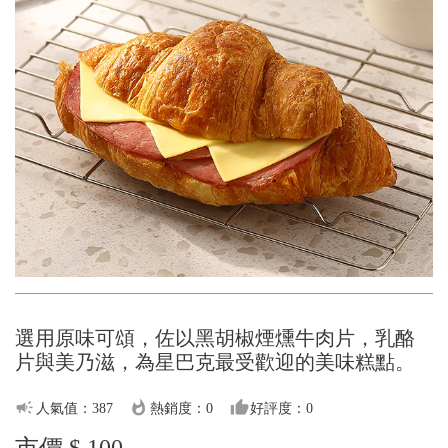
選用原味可頌，佐以黑胡椒煙燻牛肉片，乳酪
片與美乃滋，為星巴克最受歡迎的美味糕點。
campaign
whatshot
thumb_up
人氣值：387
熱銷度：0
好評度：0