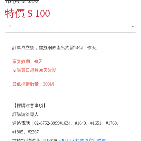
市價 $ 100
特價 $ 100
訂單成立後，虛擬網券產出約需14個工作天。
票券效期 : 90天
※購買日起算90天效期
最低採購數量：300組
【採購注意事項】
訂購請洽專人
連絡電話：02-8752-3999#1634、#1640、#1651、#1760、
#1805、#2267
或填寫i禮讚商品訂購單：
點我下載並填寫訂購單