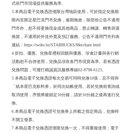
式依門市現場提供服務為準。
3.本商品電子兌換憑證僅限台灣地區使用，可於指定兌換期
限內至限定星巴克門市兌換，逾期無效，除部份公告不適用
門市外，恕不得更換現金或其他商品，禁止轉讓、轉售與退
換貨，不適用於外送外賣及預訂服務。公告不適用門市列表
連結：https://twtks.bz/STARBUCKS/Merchant.html
4.折扣、優惠、兌換星禮程回饋與優惠、珍食計畫與各行銷
活動恕不合併使用，兌換品項依各門市現貨為準。若有憑證
兌換問題，可撥打精誠資訊服務專線02-8798-6123。
5.本商品電子兌換憑證每次交易可同時兌換10張，且不得與
「紙本星巴克飲料券」於同次結帳使用。若於兌換前查詢或
取消使用，序號將被鎖定10分鐘，請於10分鐘之後再進行兌
換。
6.本商品電子兌換憑證可兌換券上所載之指定商品，兌換時
不開立發票。
7.本商品電子兌換憑證僅限兌換一次，不得重複使用；電子