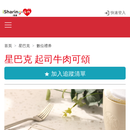
快速登入
首頁
星巴克
數位禮券
星巴克 起司牛肉可頌
加入追蹤清單
star