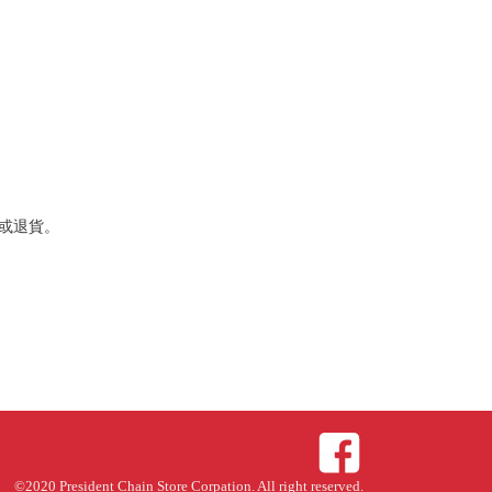
或退貨。
©2020 President Chain Store Corpation. All right reserved.