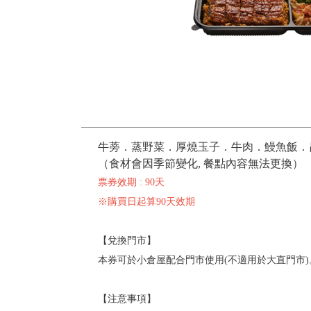
牛蒡．蒸野菜．厚燒玉子．牛肉．鰻魚飯．
（食材會因季節變化, 餐點內容無法更換）
票券效期 : 90天
※購買日起算90天效期
【兌換門市】
本券可於小倉屋配合門市使用(不適用於大直門市)
【注意事項】