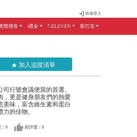
快速登入
實體禮券
i禮金
7-ELEVEN
星巴克
加入追蹤清單
star
公司行號會議便當的首選。
肉，更是健身朋友們的熱愛
也美味，富含維生素和蛋白
體力的佳物。
thumb_up
：0
好評度：0