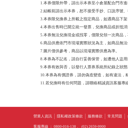
1.本券僅限外帶，請出示本券至小倉屋配合門市
2.結帳前請出示本券，恕不接受手抄、口說序號
3.本券限兌換券上所載之指定商品，如遇商品下
4.本券出售時已開立統一發票，兌換商品或折抵
5.本券無法兌換現金或找零，僅限兌領一次商品
6.商品供應依門市現場實際狀況為主，如商品無
7.圖片僅供參考，商品以現場實際供應為準。
8.本券為不記名，請自行妥善保管，如遭他人盜
9.本券有效與否，以發行人票券系統所紀錄之狀態
10.本券為有價證券，請勿偽造變造，如有違法
11.若兌換時有任何問題，請聯絡精誠資訊客服專線(02)8
營業人資訊
隱私權政策條款
服務條款
常見問題
客服專線 ： 0800-016-138 、 (02) 2659-9900