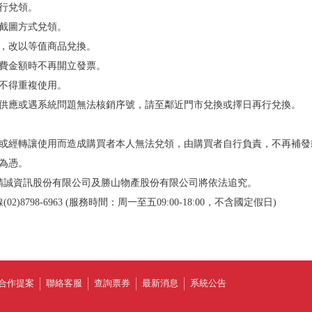
進行兌領。
、截圖方式兌領。
架，改以等值商品兌換。
消費金額時不再開立發票。
，不得重複使用。
法供應或遇系統問題無法核銷序號，請至鄰近門市兌換或擇日再行兌換。
用或經轉讓使用而造成購買者本人無法兌領，由購買者自行負責，不再補發
為憑。
，精誠資訊股份有限公司及勝山物產股份有限公司將依法追究。
798-6963 (服務時間：周一至五09:00-18:00，不含國定假日)
合作提案
聯絡客服
查詢票券
最新消息
系統公告