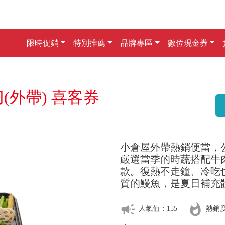
限時促銷
特別推薦
品牌專區
數位現金券
(外帶) 喜客券
小倉屋外帶熱銷便當，
嚴選當季的時蔬搭配牛
款。復熱不走鐘、冷吃
質的鰻魚，是夏日補充
campaign
whatshot
人氣值：155
熱銷度