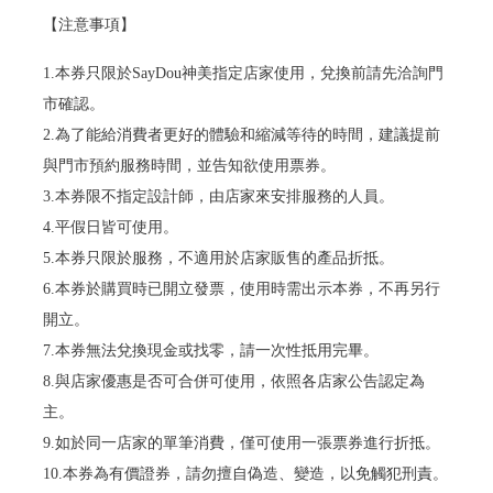
【注意事項】
1.本券只限於SayDou神美指定店家使用，兌換前請先洽詢門
市確認。
2.為了能給消費者更好的體驗和縮減等待的時間，建議提前
與門市預約服務時間，並告知欲使用票券。
3.本券限不指定設計師，由店家來安排服務的人員。
4.平假日皆可使用。
5.本券只限於服務，不適用於店家販售的產品折抵。
6.本券於購買時已開立發票，使用時需出示本券，不再另行
開立。
7.本券無法兌換現金或找零，請一次性抵用完畢。
8.與店家優惠是否可合併可使用，依照各店家公告認定為
主。
9.如於同一店家的單筆消費，僅可使用一張票券進行折抵。
10.本券為有價證券，請勿擅自偽造、變造，以免觸犯刑責。