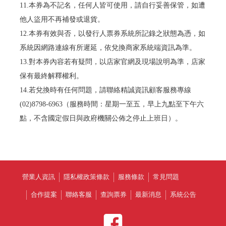
11.本券為不記名，任何人皆可使用，請自行妥善保管，如遭
他人盜用不再補發或退貨。
12.本券有效與否，以發行人票券系統所記錄之狀態為憑，如
系統因網路連線有所遲延，依兌換商家系統端資訊為準。
13.對本券內容若有疑問，以店家官網及現場說明為準，店家
保有最終解釋權利。
14.若兌換時有任何問題，請聯絡精誠資訊顧客服務專線
(02)8798-6963（服務時間：星期一至五，早上九點至下午六
點，不含國定假日與政府機關公佈之停止上班日）。
營業人資訊
隱私權政策條款
服務條款
常見問題
合作提案
聯絡客服
查詢票券
最新消息
系統公告