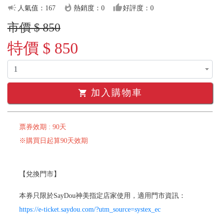
campaign
whatshot
thumb_up
人氣值：167
熱銷度：0
好評度：0
市價 $ 850
特價 $ 850
加入購物車
shopping_cart
票券效期 : 90天
※購買日起算90天效期
【兌換門市】
本券只限於SayDou神美指定店家使用，適用門市資訊：
https://e-ticket.saydou.com/?utm_source=systex_ec