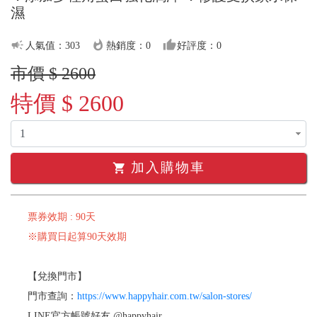
濕
campaign
whatshot
thumb_up
人氣值：303
熱銷度：0
好評度：0
市價 $ 2600
特價 $ 2600
加入購物車
shopping_cart
票券效期 : 90天
※購買日起算90天效期
【兌換門市】
門市查詢：
https://www.happyhair.com.tw/salon-stores/
LINE官方帳號好友 @happyhair