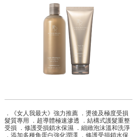
．《女人我最大》強力推薦 ．燙後及極度受損
髮質專用 ．超導體極速滲透 ．結構式護髮重整
受損 ．修護受損鎖水保濕 ．細緻泡沫溫和洗淨
．添加多種角蛋白強化潤澤 ．修護受損鎖水保