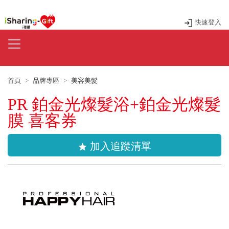
快速登入
首頁
品牌專區
美容美髮
PR 鉑金光燦髮浴+鉑金光燦髮
膜 喜客券
加入追蹤清單
star