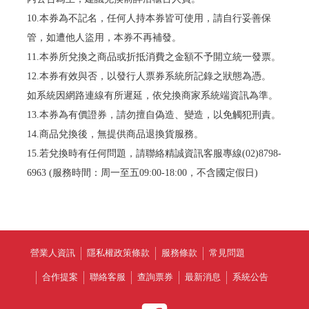
10.本券為不記名，任何人持本券皆可使用，請自行妥善保
管，如遭他人盜用，本券不再補發。
11.本券所兌換之商品或折抵消費之金額不予開立統一發票。
12.本券有效與否，以發行人票券系統所記錄之狀態為憑。
如系統因網路連線有所遲延，依兌換商家系統端資訊為準。
13.本券為有價證券，請勿擅自偽造、變造，以免觸犯刑責。
14.商品兌換後，無提供商品退換貨服務。
15.若兌換時有任何問題，請聯絡精誠資訊客服專線(02)8798-
6963 (服務時間：周一至五09:00-18:00，不含國定假日)
營業人資訊
隱私權政策條款
服務條款
常見問題
合作提案
聯絡客服
查詢票券
最新消息
系統公告