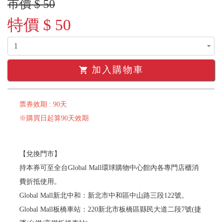
市價 $ 50
特價 $ 50
加入購物車
shopping_cart
票券效期 : 90天
※購買日起算90天效期
【兌換門市】
持本券可至全台Global Mall環球購物中心館內各專門店櫃消
費折抵使用。
Global Mall新北中和：新北市中和區中山路三段122號。
Global Mall板橋車站：220新北市板橋區縣民大道二段7號(捷