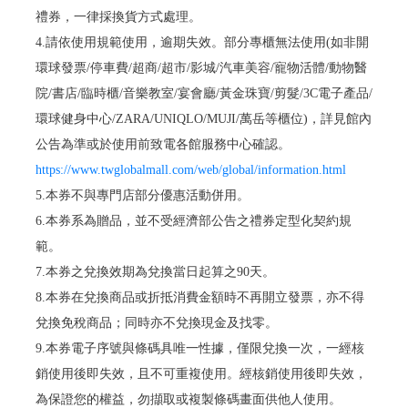
禮券，一律採換貨方式處理。
4.請依使用規範使用，逾期失效。部分專櫃無法使用(如非開
環球發票/停車費/超商/超市/影城/汽車美容/寵物活體/動物醫
院/書店/臨時櫃/音樂教室/宴會廳/黃金珠寶/剪髮/3C電子產品/
環球健身中心/ZARA/UNIQLO/MUJI/萬岳等櫃位)，詳見館內
公告為準或於使用前致電各館服務中心確認。
https://www.twglobalmall.com/web/global/information.html
5.本券不與專門店部分優惠活動併用。
6.本券系為贈品，並不受經濟部公告之禮券定型化契約規
範。
7.本券之兌換效期為兌換當日起算之90天。
8.本券在兌換商品或折抵消費金額時不再開立發票，亦不得
兌換免稅商品；同時亦不兌換現金及找零。
9.本券電子序號與條碼具唯一性據，僅限兌換一次，一經核
銷使用後即失效，且不可重複使用。經核銷使用後即失效，
為保證您的權益，勿擷取或複製條碼畫面供他人使用。