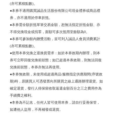
(亦可累積點數)。
●本券不適用購買誠品生活股份有限公司現金禮券或商品禮
券，亦不適用於停車折抵。
●本券需全額折抵單筆交易金額，恕無法指定折抵金額、亦
不得兌換現金或找零，面額可多次抵用至餘額為0。
●本券可參加館內贈獎活動，並可列入誠品人會員消費累計
(亦可累積點數)。
●使用本券兌換之退換貨需求：如於本券效期內辦理，則本
券可立即回復兌換前狀態；如已超過本券效期，則無法回復
兌換前狀態，本券亦無法再使用。
●本券無效期，未使用或超過商品/服務指定供應期間(序號效
期)時，原購買人可憑發票向所購買之線上通路辦理退貨。如
確定退貨，發行人得保留收取返還金額百分之三之費用作為
手續費之權利。
●本券為不記名，任何人皆可使用本券，請自行妥善保管，
如遭他人盜用，不再補發或退貨。