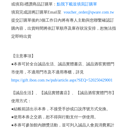
或填寫i禮讚商品訂購單：
點我下載並填寫訂購單
填寫完成請將訂購單Email至
voucher_order@qware.com.tw
提交訂購單後約3個工作日內將有專人主動與您聯繫確認訂
購內容，出貨時間將依訂單順序及庫存狀況安排，恕無法指
定即時出貨
【注意事項】
●本券可於全台誠品生活、誠品實體書店、誠品酒窖實體門
市使用，不適用門市及不適用專櫃，詳見
https://gift.ibon.com.tw/pub/article.aspx?SEQ=520250429001
【誠品生活】、【誠品實體書店】、【誠品酒窖實體門市】
使用方式：
●結帳前請出示本券，不接受手抄或口說序號方式兌換。
●使用本券之交易，恕不得與行動支付一併使用。
●本券可參加館內贈獎活動，並可列入誠品人會員消費累計