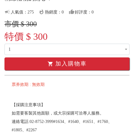
campaign
whatshot
thumb_up
人氣值：275
熱銷度：0
好評度：0
市價 $ 300
特價 $ 300
加入購物車
shopping_cart
票券效期 : 無效期
【採購注意事項】
如需要客製其他面額，或大宗採購可洽專人服務。
連絡電話:02-8752-3999#1634、#1640、#1651、#1760、
#1805、#2267