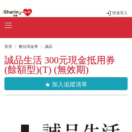
快速登入
首頁
數位現金券
誠品
誠品生活 300元現金抵用券
(餘額型)(T) (無效期)
加入追蹤清單
star