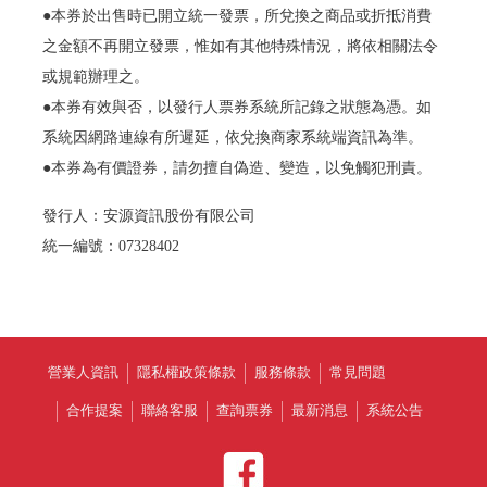
●本券於出售時已開立統一發票，所兌換之商品或折抵消費
之金額不再開立發票，惟如有其他特殊情況，將依相關法令
或規範辦理之。
●本券有效與否，以發行人票券系統所記錄之狀態為憑。如
系統因網路連線有所遲延，依兌換商家系統端資訊為準。
●本券為有價證券，請勿擅自偽造、變造，以免觸犯刑責。
發行人：安源資訊股份有限公司
統一編號：07328402
營業人資訊
隱私權政策條款
服務條款
常見問題
合作提案
聯絡客服
查詢票券
最新消息
系統公告