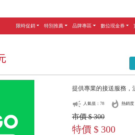
限時促銷
特別推薦
品牌專區
數位現金券
0元
提供專業的接送服務，
campaign
whatshot
人氣值：78
熱銷度
市價 $ 300
特價 $ 300