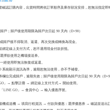
e.com.tw
繫確認訂購內容，出貨時間將依訂單順序及庫存狀況安排，恕無法指定即
戶；歸戶後使用期限為歸戶次日起 90 天內（D+90）
號，完成歸戶後不得取消、返還、再次兌換或轉換為現金。
員註冊並綁定線上支付方式，恕不適用現金付款折抵。
前選擇欲使用之機場接送券。
；一經使用即無法恢復或返還。
 GO 系統顯示資訊為準，逾期恕無法使用，亦不予補發。
優惠券欄位完成歸戶，逾期失效；歸戶後使用期限為歸戶次日起 90 天內（D+9
NE GO」→ 點擊註冊 → 綁定線上支付方式→ 開始使用。
尋「LINE GO」→ 會員中心 → 輸入優惠序號。
 選擇接機或送機 → 填寫行程資訊 → 付款與優惠：選擇優惠券 → 確認並送出