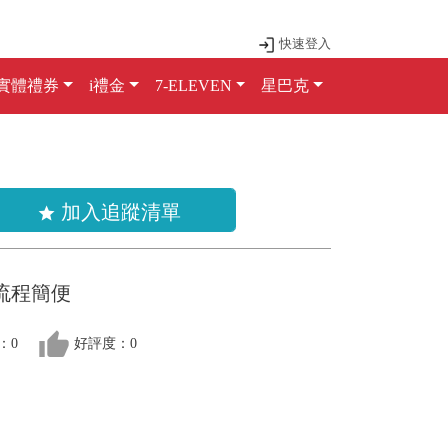
快速登入
實體禮券
i禮金
7-ELEVEN
星巴克
加入追蹤清單
star
流程簡便
thumb_up
：0
好評度：0