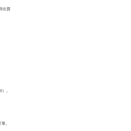
時出貨
0）。
訂單。