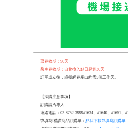
票券效期：90天
乘車券效期：自兌換入點日起算30天
訂單成立後，虛擬網券產出約需5個工作天。
【採購注意事項】
訂購請洽專人
連絡電話：02-8752-3999#1634、#1640、#1651、#1
或填寫i禮讚商品訂購單：
點我下載並填寫訂購單