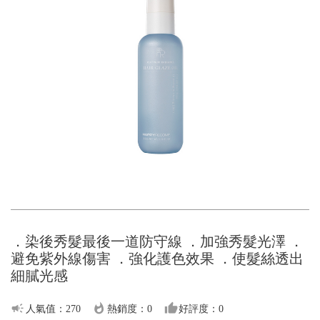
．染後秀髮最後一道防守線 ．加強秀髮光澤 ．
避免紫外線傷害 ．強化護色效果 ．使髮絲透出
細膩光感
campaign
whatshot
thumb_up
人氣值：270
熱銷度：0
好評度：0