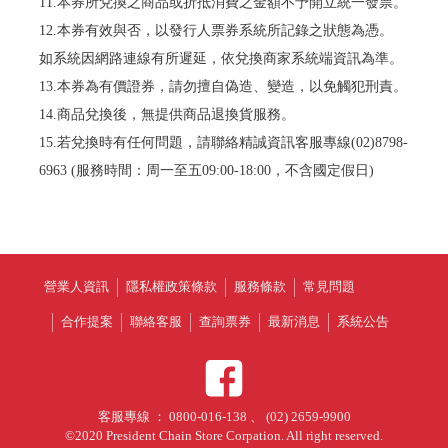
11.本券所兌換之商品或折抵消費之金額不予開立統一發票。
12.本券有效與否，以發行人票券系統所記錄之狀態為憑。
如系統因網路連線有所遲延，依兌換商家系統端資訊為準。
13.本券為有價證券，請勿擅自偽造、變造，以免觸犯刑責。
14.商品兌換後，無提供商品退換貨服務。
15.若兌換時有任何問題，請聯絡精誠資訊客服專線(02)8798-
6963 (服務時間：周一至五09:00-18:00，不含國定假日)
營業人資訊
隱私權政策條款
服務條款
常見問題
合作提案
聯絡客服
查詢票券
最新消息
系統公告
客服專線 ： 0800-016-138 、 (02) 2659-9900
©2020 President Chain Store Corpation. All right reserved.