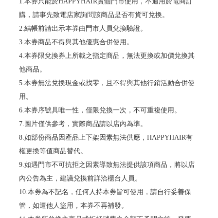
1.本券只能於HAPPYHAIR實體門市使用，不適用於電商訂
購，請事先致電店家詢問該商品是否有貨可兌換。
2.結帳前請出示本券由門市人員兌換驗證。
3.本券商品不得與其他優惠合併使用。
4.本券限兌換券上所載之指定商品，無法更換或加價兌換其
他商品。
5.本券無法兌換現金或找零，且不得與其他行銷活動合併使
用。
6.本券序號具唯一性，僅限兌換一次，不可重複使用。
7.圖片僅供參考，實際商品請以店內為準。
8.如部份商品因產品上下架因素無法供應，HAPPYHAIR有
權更換等值商品替代。
9.如遇門市不可抗拒之因素導致無法提供該項商品，將以店
內公告為主，建議兌換前詳洽櫃台人員。
10.本券為不記名，任何人持本券皆可使用，請自行妥善保
管，如遭他人盜用，本券不再補發。