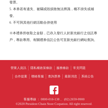
發票。
5. 本券若有遺失、被竊或毀損致無法辨識，概不掛失或補
發。
6. 不可與其他行銷活動合併使用
※本禮券所收取之金額，已存入發行人於新光銀行之信託專
戶，專款專用。有關禮券信託公告可至新光銀行網站查詢。
營業人資訊
隱私權政策條款
服務條款
常見問題
合作提案
聯絡客服
查詢票券
最新消息
系統公告
客服專線 ： 0800-016-138 、 (02) 2659-9900
©2020 President Chain Store Corpation. All right reserved.