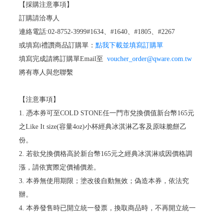
【採購注意事項】
訂購請洽專人
連絡電話:02-8752-3999#1634、#1640、#1805、#2267
或填寫i禮讚商品訂購單：
點我下載並填寫訂購單
填寫完成請將訂購單Email至
voucher_order@qware.com.tw
將有專人與您聯繫
【注意事項】
1. 憑本券可至COLD STONE任一門市兌換價值新台幣165元
之Like It size(容量4oz)小杯經典冰淇淋乙客及原味脆餅乙
份。
2. 若欲兌換價格高於新台幣165元之經典冰淇淋或因價格調
漲，請依實際定價補價差。
3. 本券無使用期限；塗改後自動無效；偽造本券，依法究
辦。
4. 本券發售時已開立統一發票，換取商品時，不再開立統一