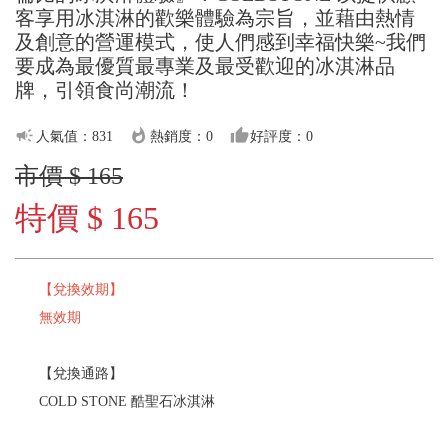
客享用冰淇淋的歡樂體驗為宗旨，並藉由熱情
及創意的營運模式，使人們感到幸福快樂~我們
要成為最優質最專業及最受歡迎的冰淇淋品
牌，引領食尚潮流！
campaign
whatshot
thumb_up
人氣值：831
熱銷度：0
好評度：0
市價 $ 165
特價 $ 165
【兌換效期】
無效期
【兌換通路】
COLD STONE 酷聖石冰淇淋