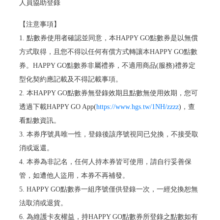
人員協助登錄
【注意事項】
1. 點數券使用者確認並同意，本HAPPY GO點數券是以無償
方式取得，且您不得以任何有償方式轉讓本HAPPY GO點數
券。HAPPY GO點數券非屬禮券，不適用商品(服務)禮券定
型化契約應記載及不得記載事項。
2. 本HAPPY GO點數券無登錄效期且點數無使用效期，您可
透過下載HAPPY GO App(
https://www.hgs.tw/1NH/zzzz
)，查
看點數資訊。
3. 本券序號具唯一性，登錄後該序號視同已兌換，不接受取
消或返還。
4. 本券為非記名，任何人持本券皆可使用，請自行妥善保
管，如遭他人盜用，本券不再補發。
5. HAPPY GO點數券一組序號僅供登錄一次，一經兌換恕無
法取消或退貨。
6. 為維護卡友權益，持HAPPY GO點數券所登錄之點數如有