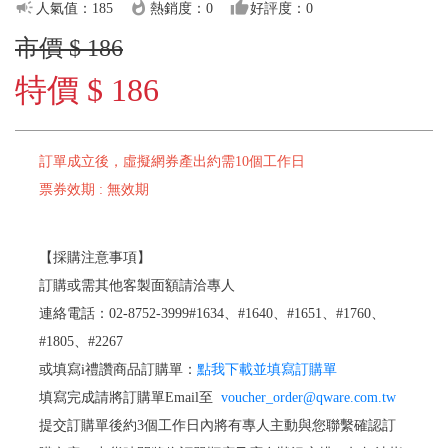
campaign
whatshot
thumb_up
人氣值：185
熱銷度：0
好評度：0
市價 $ 186
特價 $ 186
訂單成立後，虛擬網券產出約需10個工作日
票券效期 : 無效期
【採購注意事項】
訂購或需其他客製面額請洽專人
連絡電話：02-8752-3999#1634、#1640、#1651、#1760、
#1805、#2267
或填寫i禮讚商品訂購單：
點我下載並填寫訂購單
填寫完成請將訂購單Email至
voucher_order@qware.com.tw
提交訂購單後約3個工作日內將有專人主動與您聯繫確認訂