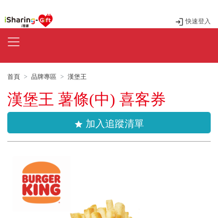
快速登入
首頁
品牌專區
漢堡王
漢堡王 薯條(中) 喜客券
加入追蹤清單
star