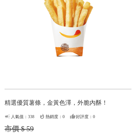
精選優質薯條，金黃色澤，外脆內酥！
campaign
whatshot
thumb_up
人氣值：338
熱銷度：0
好評度：0
市價 $ 59