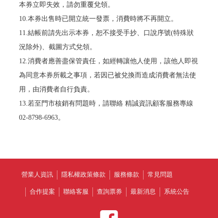
本券立即失效，請勿重覆兌領。
10.本券出售時已開立統一發票，消費時將不再開立。
11.結帳前請先出示本券，恕不接受手抄、口說序號(特殊狀
況除外)、截圖方式兌領。
12.消費者應善盡保管責任，如經轉讓他人使用，該他人即視
為同意本券所載之事項，若因已被兌換而造成消費者無法使
用，由消費者自行負責。
13.若至門市核銷有問題時，請聯絡 精誠資訊顧客服務專線
02-8798-6963。
營業人資訊
隱私權政策條款
服務條款
常見問題
合作提案
聯絡客服
查詢票券
最新消息
系統公告