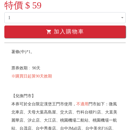
特價 $ 59
加入購物車
shopping_cart
薯條(中)*1。
票券效期 : 90天
※購買日起算90天效期
【兌換門市】
本券可於全台限定漢堡王門市使用，
不適用
門市如下：微風
北車店、天母大葉高島屋、交大店、竹科台積P1店、大直美
麗華店、汐止店、大江店、桃園機場二航站、桃園機場一航
站、台茂店、台中秀泰店、台中JMall店、台中美光F16店、