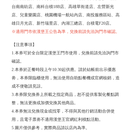
台南南紡店、南科台積18B店、高雄草衙道店、左營新光
店、兒童樂園店、桃園機場一航站內店、南投服務區站、高
雄日月光店、新竹瑞昱店、內湖三總店、台積電F20店。
※適用門市依漢堡王公告為準，兌換前請先洽詢門市確認。
【注意事項】
1.本券可於全台限定漢堡王門市使用，兌換前請先洽詢門市
確認。
2.本券於正餐時段上午10:30起供應。請於結帳前出示優惠
劵，本券限臨櫃使用，無法使用自助點餐機或官網核銷，造
成不便敬請見諒。
3.本券限兌換券上所載之指定商品，恕不提供客製化餐點調
整，無法更換或加價兌換其他商品。
4.本券無法兌換現金或找零，不得與其他行銷活動合併使
用，且電子票劵不適用漢堡王官網紅利積點活動。
5.圖片僅供參考，實際商品請以店內為準。