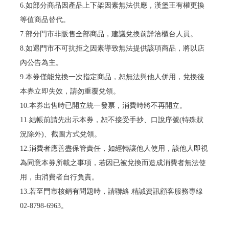
6.如部分商品因產品上下架因素無法供應，漢堡王有權更換
等值商品替代。
7.部分門市非販售全部商品，建議兌換前詳洽櫃台人員。
8.如遇門市不可抗拒之因素導致無法提供該項商品，將以店
內公告為主。
9.本券僅能兌換一次指定商品，恕無法與他人併用，兌換後
本券立即失效，請勿重覆兌領。
10.本券出售時已開立統一發票，消費時將不再開立。
11.結帳前請先出示本券，恕不接受手抄、口說序號(特殊狀
況除外)、截圖方式兌領。
12.消費者應善盡保管責任，如經轉讓他人使用，該他人即視
為同意本券所載之事項，若因已被兌換而造成消費者無法使
用，由消費者自行負責。
13.若至門市核銷有問題時，請聯絡 精誠資訊顧客服務專線
02-8798-6963。