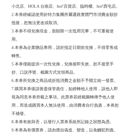
小北店、HOLA 台南店、hoi!百貨店、臨時櫃、hoi!西屯店。
2.本券經確認使用於特力集團所屬通路實體門市消費金額折
抵後，恕無法更改或取消。
3.本券不得兌換現金，面額限一次抵用完畢，不可重複使
用。
4.本券為企業贈品專用，請於指定日期前兌換，不得零售或
轉售。
5.本券僅能提供一次性兌換，兌換後即失效。恕不接受手
抄、口說序號、截圖方式兌領商品。
6.本券所兌換之商品或折抵消費之金額不予開立統一發票。
7.購買本券後請善盡保管責任，如經轉他人使用，該他人即
視為同意本券所載之事項。此票券若經截圖轉傳予他人使
用，而造成購買本人無法使用，由消費者自行負責，本券恕
不補發。
8.本券有效與否，以發行人票券系統所記錄之狀態為憑。
9.本券為有價票券，請勿擅自偽造、變造，以免觸犯刑責。