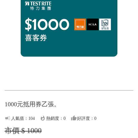
1000元抵用券乙張。
campaign
whatshot
thumb_up
人氣值：104
熱銷度：0
好評度：0
市價 $ 1000