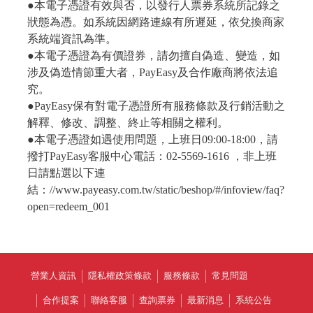
●本電子憑證有效與否，以發行人票券系統所記錄之
狀態為憑。如系統因網路連線有所遲延，依兌換商家
系統端資訊為準。
●本電子憑證為有價證券，請勿擅自偽造、變造，如
涉及偽造情節重大者，PayEasy及合作廠商將依法追
究。
●PayEasy保有對電子憑證所有服務條款及行銷活動之
解釋、修改、調整、終止等相關之權利。
●本電子憑證如遇使用問題，上班日09:00-18:00，請
撥打PayEasy客服中心電話：02-5569-1616 ，非上班
日請點選以下連
結：//www.payeasy.com.tw/static/beshop/#/infoview/faq?
open=redeem_001
營業人資訊
隱私權政策條款
服務條款
常見問題
合作提案
聯絡客服
查詢票券
最新消息
系統公告