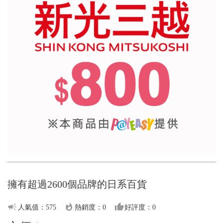
擁有超過2600個品牌的日系百貨
campaign
whatshot
thumb_up
人氣值：575
熱銷度：0
好評度：0