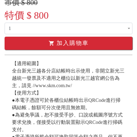
市價 $ 800
特價 $ 800
加入購物車
shopping_cart
【適用範圍】
全台新光三越各分店結帳時出示使用，非開立新光三
越統一發票及不適用之櫃位以新光三越官網公告為
主，請見 //www.skm.com.tw/
【使用方式】
●本電子憑證可於各櫃位結帳時出示QRCode進行掃
碼結帳，餘額可分次使用且無效期。
●為避免爭議，恕不接受手抄、口說或截圖序號方式
要求兌換，僅接受以行動裝置顯示QRCode進行掃碼
支付。
●電子憑證所載金額可換取同等金額之商品，但不再