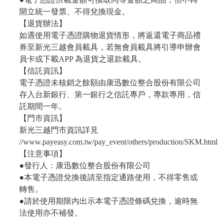
開立統一發票、不得兌換現金。
【退貨辦法】
如遇使用電子憑證購物退貨情形，將返還電子商品禮
券至新光三越會員載具，若無會員載具將引導申辦會
員卡或下載APP 為退貨之退款載具。
【信託資訊】
電子憑證未核銷之餘額由康迅數位整合股份有限公司
存入台新銀行、第一銀行之信託專戶，專款專用，信
託期間一年。
【門市資訊】
新光三越門市資訊詳見
//www.payeasy.com.tw/pay_event/others/production/SKM.html
【注意事項】
●發行人：康迅數位整合股份有限公司
●本電子憑證兌換後請至指定通路使用，不得零售或
轉售。
●請於使用期限內出示本電子憑證條碼兌換，逾時無
法使用亦不補發。