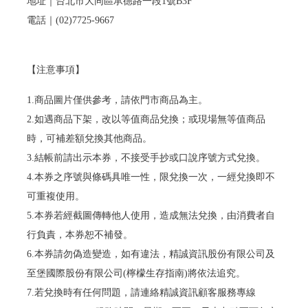
地址｜台北市大同區承德路一段1號B3F
電話｜(02)7725-9667
【注意事項】
1.商品圖片僅供參考，請依門市商品為主。
2.如遇商品下架，改以等值商品兌換；或現場無等值商品
時，可補差額兌換其他商品。
3.結帳前請出示本券，不接受手抄或口說序號方式兌換。
4.本券之序號與條碼具唯一性，限兌換一次，一經兌換即不
可重複使用。
5.本券若經截圖傳轉他人使用，造成無法兌換，由消費者自
行負責，本券恕不補發。
6.本券請勿偽造變造，如有違法，精誠資訊股份有限公司及
至堡國際股份有限公司(檸檬生存指南)將依法追究。
7.若兌換時有任何問題，請連絡精誠資訊顧客服務專線