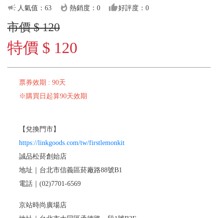
campaign
whatshot
thumb_up
人氣值：63
熱銷度：0
好評度：0
市價 $ 120
特價 $ 120
票券效期 : 90天
※購買日起算90天效期
【兌換門市】
https://linkgoods.com/tw/firstlemonkit
誠品松菸創始店
地址｜台北市信義區菸廠路88號B1
電話｜(02)7701-6569
京站時尚廣場店