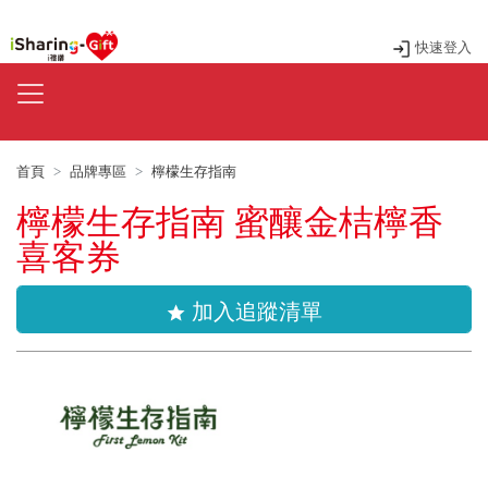
快速登入
首頁
品牌專區
檸檬生存指南
檸檬生存指南 蜜釀金桔檸香
喜客券
加入追蹤清單
star