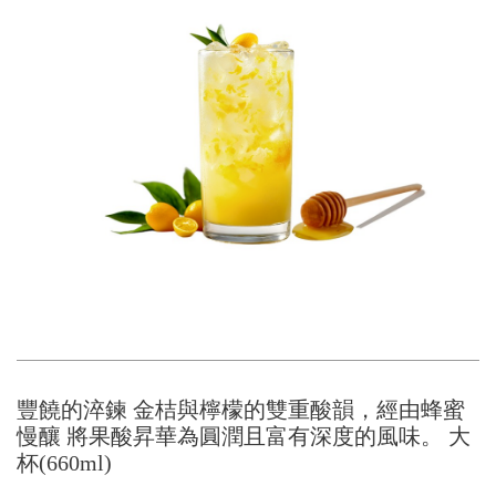
豐饒的淬鍊 金桔與檸檬的雙重酸韻，經由蜂蜜
慢釀 將果酸昇華為圓潤且富有深度的風味。 大
杯(660ml)