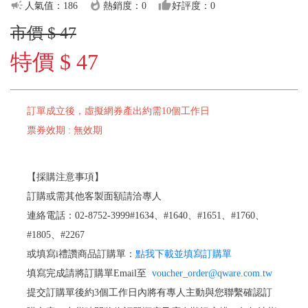
campaign
whatshot
thumb_up
人氣值：186
熱銷度：0
好評度：0
市價 $ 47
特價 $ 47
訂單成立後，虛擬網券產出約需10個工作日
票券效期 : 無效期
【採購注意事項】
訂購或需其他客製面額請洽專人
連絡電話：02-8752-3999#1634、#1640、#1651、#1760、
#1805、#2267
或填寫i禮讚商品訂購單：
點我下載並填寫訂購單
填寫完成請將訂購單Email至
voucher_order@qware.com.tw
提交訂購單後約3個工作日內將有專人主動與您聯繫確認訂