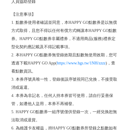
人員協助登錄
【注意事項】
1. 點數券使用者確認並同意，本HAPPY GO點數券是以無償
方式取得，且您不得以任何有償方式轉讓本HAPPY GO點數
券。HAPPY GO點數券非屬禮券，不適用商品(服務)禮券定
型化契約應記載及不得記載事項。
2. 本HAPPY GO點數券無登錄效期且點數無使用效期，您可
透過下載HAPPY GO App(
https://www.hgs.tw/1NH/zzzz
)，查
看點數資訊。
3. 本券序號具唯一性，登錄後該序號視同已兌換，不接受取
消或返還。
4. 本券為非記名，任何人持本券皆可使用，請自行妥善保
管，如遭他人盜用，本券不再補發。
5. HAPPY GO點數券一組序號僅供登錄一次，一經兌換恕無
法取消或退貨。
6. 為維護卡友權益，持HAPPY GO點數券所登錄之點數如有