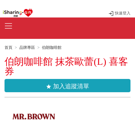
快速登入
首頁
品牌專區
伯朗咖啡館
伯朗咖啡館 抹茶歐蕾(L) 喜客
券
加入追蹤清單
star