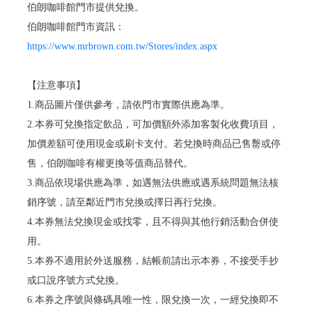
伯朗咖啡館門市提供兌換。
伯朗咖啡館門市資訊：
https://www.mrbrown.com.tw/Stores/index.aspx
【注意事項】
1.商品圖片僅供參考，請依門市實際供應為準。
2.本券可兌換指定飲品，可加價額外添加客製化收費項目，
加價差額可使用現金或刷卡支付。若兌換時商品已售罊或停
售，伯朗咖啡有權更換等值商品替代。
3.商品依現場供應為準，如遇無法供應或遇系統問題無法核
銷序號，請至鄰近門市兌換或擇日再行兌換。
4.本券無法兌換現金或找零，且不得與其他行銷活動合併使
用。
5.本券不適用於外送服務，結帳前請出示本券，不接受手抄
或口說序號方式兌換。
6.本券之序號與條碼具唯一性，限兌換一次，一經兌換即不