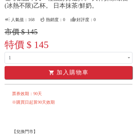
(冰熱不限)乙杯。 日本抹茶/鮮奶。
campaign
whatshot
thumb_up
人氣值：168
熱銷度：0
好評度：0
市價 $ 145
特價 $ 145
加入購物車
shopping_cart
票券效期：90天
※購買日起算90天效期
【兌換門市】