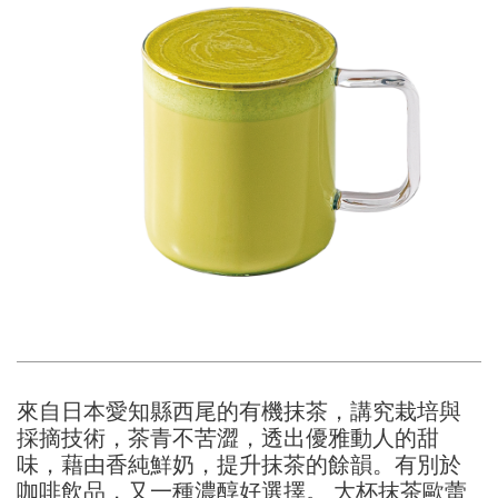
來自日本愛知縣西尾的有機抹茶，講究栽培與
採摘技術，茶青不苦澀，透出優雅動人的甜
味，藉由香純鮮奶，提升抹茶的餘韻。有別於
咖啡飲品，又一種濃醇好選擇。 大杯抹茶歐蕾